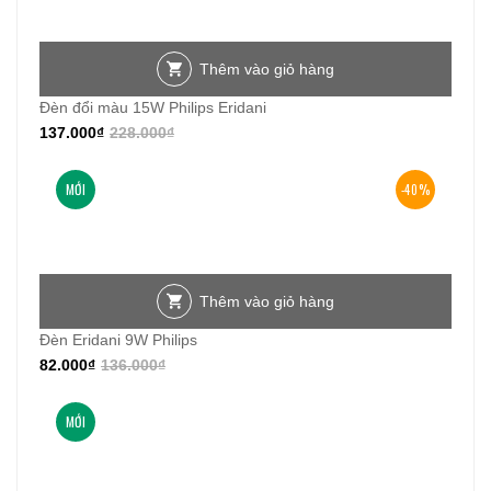
nhất
Thêm vào giỏ hàng
Đèn đổi màu 15W Philips Eridani
137.000
₫
228.000
₫
MỚI
-40%
Thêm vào giỏ hàng
Đèn Eridani 9W Philips
82.000
₫
136.000
₫
MỚI