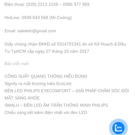
Điện thoại: (028) 2213 2156 – 0986 977 969
HotLine: 0938 643 568 (Mr.Cường)
Email:
saleletri@gmail.com
Giấy chứng nhận ĐKKD số 0314701341 do sở Kể Hoạch & Đầu
Tư TpHCM cấp ngày 27 tháng 10 năm 2017
Bài viết mới
CÔNG SUẤT QUANG THÔNG HIỂU ĐÚNG
Signify ra mắt thương hiệu EcoLink
ĐÈN LED PHILIPS EYECOMFORT – GIẢI PHÁP CHĂM SÓC ĐÔI
MẮT SÁNG KHỎE
SMALU – ĐÈN LED ÂM TRẦN THÔNG MINH PHILIPS
Chiếu sáng tiết kiệm điện nhất với đèn LED