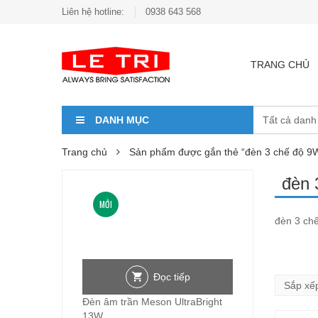
Liên hệ hotline:
0938 643 568
TRANG CHỦ
DANH MỤC
Trang chủ
Sản phẩm được gắn thẻ “đèn 3 chế độ 9W
đèn 
MỚI
đèn 3 chế
Đọc tiếp
Đèn âm trần Meson UltraBright
13W