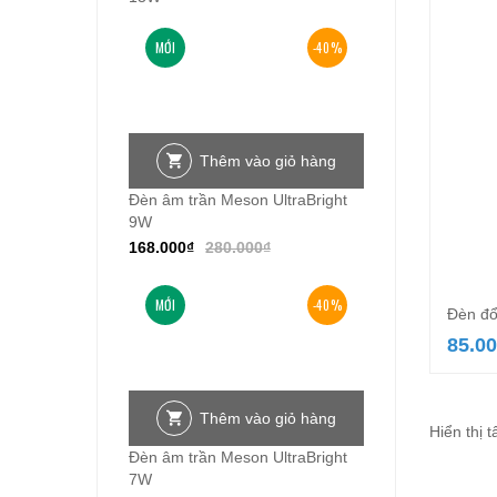
MỚI
-40%
Thêm vào giỏ hàng
Đèn âm trần Meson UltraBright
9W
168.000
₫
280.000
₫
MỚI
-40%
Đèn đổ
85.0
Thêm vào giỏ hàng
Hiển thị t
Đèn âm trần Meson UltraBright
7W