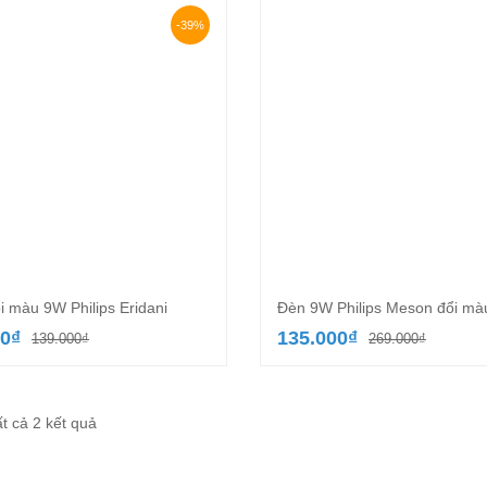
-39%
i màu 9W Philips Eridani
Đèn 9W Philips Meson đổi mà
Giá
Giá
Giá
Giá
00
₫
135.000
₫
139.000
₫
269.000
₫
gốc
hiện
gốc
hiện
là:
tại
là:
tại
139.000₫.
là:
269.00
là:
85.000₫.
Đã
135.00
ất cả 2 kết quả
sắp
xếp