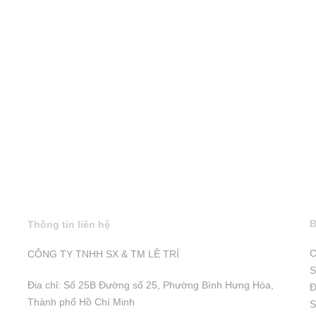
B
Thông tin liên hệ
C
CÔNG TY TNHH SX & TM LÊ TRÍ
S
Địa chỉ: Số 25B Đường số 25, Phường Bình Hưng Hòa,
Đ
Thành phố Hồ Chí Minh
S