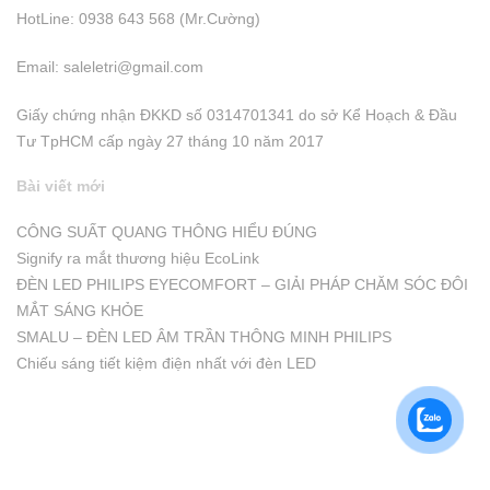
HotLine: 0938 643 568 (Mr.Cường)
Email:
saleletri@gmail.com
Giấy chứng nhận ĐKKD số 0314701341 do sở Kể Hoạch & Đầu
Tư TpHCM cấp ngày 27 tháng 10 năm 2017
Bài viết mới
CÔNG SUẤT QUANG THÔNG HIỂU ĐÚNG
Signify ra mắt thương hiệu EcoLink
ĐÈN LED PHILIPS EYECOMFORT – GIẢI PHÁP CHĂM SÓC ĐÔI
MẮT SÁNG KHỎE
SMALU – ĐÈN LED ÂM TRẦN THÔNG MINH PHILIPS
Chiếu sáng tiết kiệm điện nhất với đèn LED