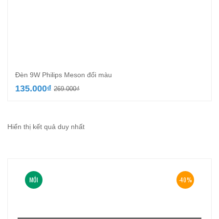
Đèn 9W Philips Meson đổi màu
Giá
Giá
135.000
₫
269.000
₫
gốc
hiện
là:
tại
269.000₫.
là:
135.000₫.
Hiển thị kết quả duy nhất
MỚI
-40%