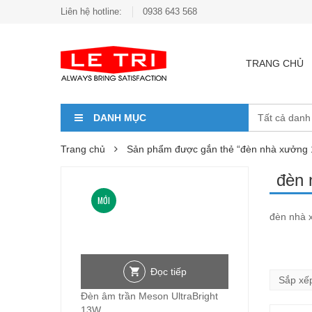
Liên hệ hotline:
0938 643 568
TRANG CHỦ
DANH MỤC
Trang chủ
Sản phẩm được gắn thẻ “đèn nhà xưởng
đèn 
MỚI
đèn nhà x
Đọc tiếp
Đèn âm trần Meson UltraBright
13W