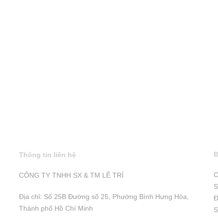
B
Thông tin liên hệ
C
CÔNG TY TNHH SX & TM LÊ TRÍ
S
Địa chỉ: Số 25B Đường số 25, Phường Bình Hưng Hòa,
Đ
Thành phố Hồ Chí Minh
S