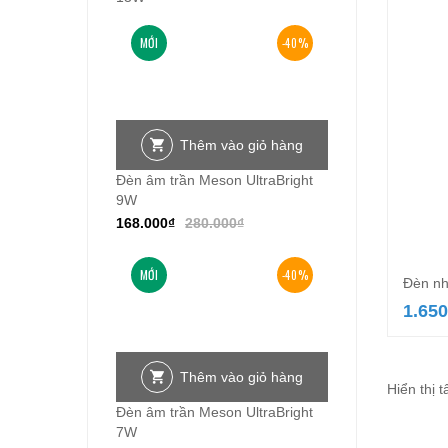
MỚI
-40%
Thêm vào giỏ hàng
Đèn âm trần Meson UltraBright
9W
168.000
₫
280.000
₫
MỚI
-40%
Đèn n
1.650
Thêm vào giỏ hàng
Hiển thị t
Đèn âm trần Meson UltraBright
7W