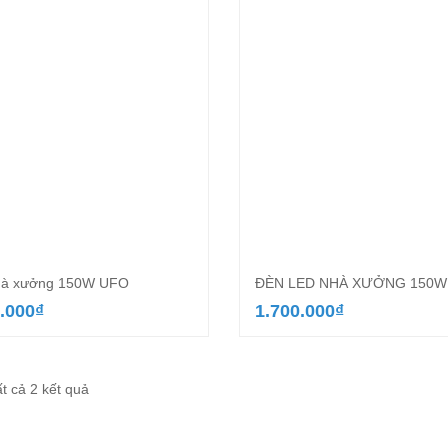
hà xưởng 150W UFO
ĐÈN LED NHÀ XƯỞNG 150W
.000
₫
1.700.000
₫
Đã
ất cả 2 kết quả
sắp
xếp