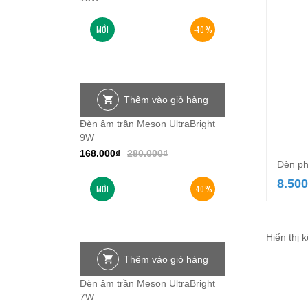
MỚI
-40%
Thêm vào giỏ hàng
Đèn âm trần Meson UltraBright
9W
168.000
₫
280.000
₫
Đèn p
8.500
MỚI
-40%
Hiển thị 
Thêm vào giỏ hàng
Đèn âm trần Meson UltraBright
7W