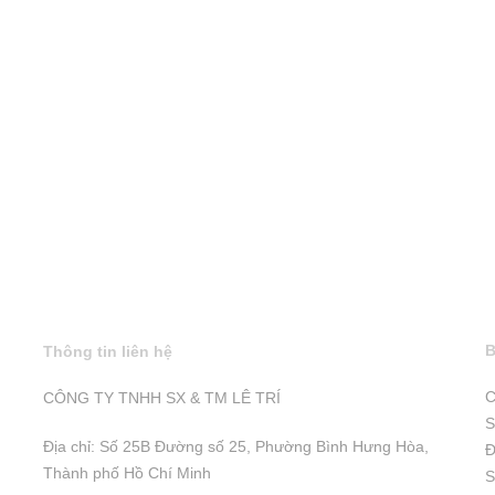
B
Thông tin liên hệ
C
CÔNG TY TNHH SX & TM LÊ TRÍ
S
Địa chỉ: Số 25B Đường số 25, Phường Bình Hưng Hòa,
Đ
Thành phố Hồ Chí Minh
S