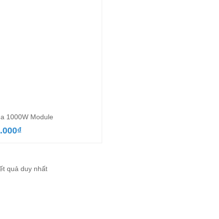
ha 1000W Module
.000
₫
kết quả duy nhất