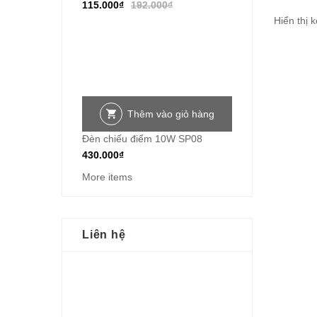
115.000
₫
192.000
₫
Hiển thị 
Thêm vào giỏ hàng
Đèn chiếu điểm 10W SP08
430.000
₫
More items
Liên hệ