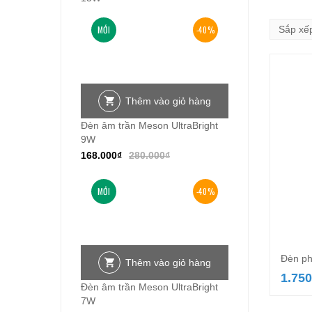
MỚI
-40%
Thêm vào giỏ hàng
Đèn âm trần Meson UltraBright
9W
168.000
₫
280.000
₫
MỚI
-40%
Đèn p
Thêm vào giỏ hàng
1.750
Đèn âm trần Meson UltraBright
7W