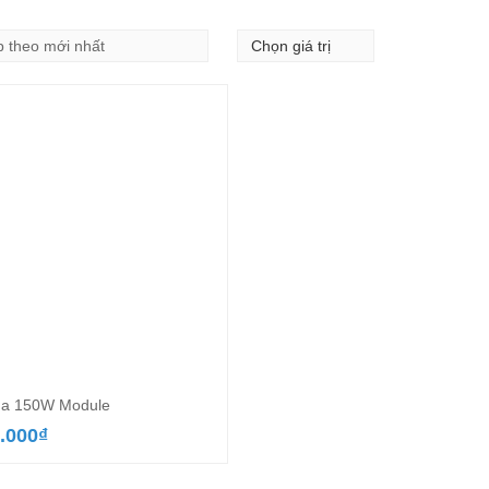
ha 150W Module
.000
₫