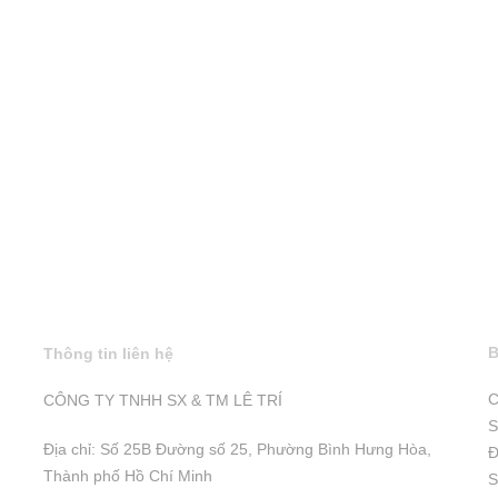
B
Thông tin liên hệ
C
CÔNG TY TNHH SX & TM LÊ TRÍ
S
Địa chỉ: Số 25B Đường số 25, Phường Bình Hưng Hòa,
Đ
Thành phố Hồ Chí Minh
S