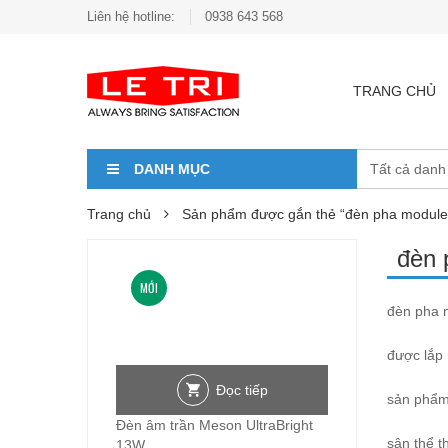
Liên hệ hotline:
0938 643 568
TRANG CHỦ
DANH MỤC
Trang chủ
Sản phẩm được gắn thẻ “đèn pha modul
đèn 
MỚI
đèn pha 
được lắp 
Đọc tiếp
sản phẩm 
Đèn âm trần Meson UltraBright
sân thể t
13W