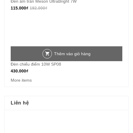
Đèn âm trần Meson UltraBright 7W
115.000
₫
192.000
₫
Thêm vào giỏ hàng
Đèn chiếu điểm 10W SP08
430.000
₫
More items
Liên hệ