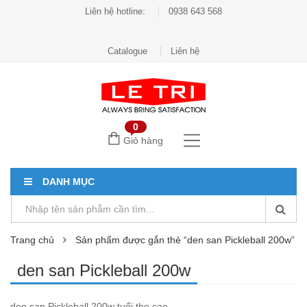
Liên hệ hotline:
0938 643 568
Catalogue
Liên hệ
0
Giỏ hàng
DANH MỤC
Trang chủ
Sản phẩm được gắn thẻ “den san Pickleball 200w”
den san Pickleball 200w
den san Pickleball 200w tuổi thọ cao