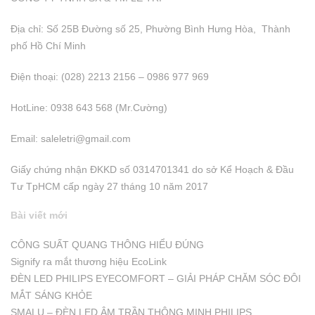
Địa chỉ: Số 25B Đường số 25, Phường Bình Hưng Hòa, Thành
phố Hồ Chí Minh
Điện thoại: (028) 2213 2156 – 0986 977 969
HotLine: 0938 643 568 (Mr.Cường)
Email:
saleletri@gmail.com
Giấy chứng nhận ĐKKD số 0314701341 do sở Kể Hoạch & Đầu
Tư TpHCM cấp ngày 27 tháng 10 năm 2017
Bài viết mới
CÔNG SUẤT QUANG THÔNG HIỂU ĐÚNG
Signify ra mắt thương hiệu EcoLink
ĐÈN LED PHILIPS EYECOMFORT – GIẢI PHÁP CHĂM SÓC ĐÔI
MẮT SÁNG KHỎE
SMALU – ĐÈN LED ÂM TRẦN THÔNG MINH PHILIPS