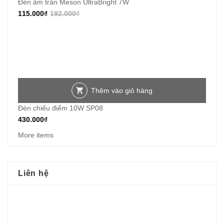
Đèn âm trần Meson UltraBright 7W
115.000
₫
192.000
₫
Thêm vào giỏ hàng
Đèn chiếu điểm 10W SP08
430.000
₫
More items
Liên hệ