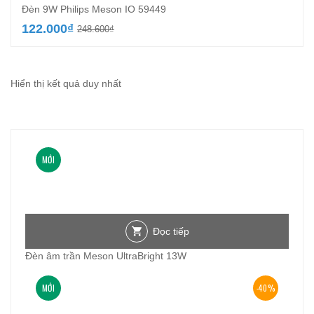
Đèn 9W Philips Meson IO 59449
Giá
Giá
122.000
₫
248.600
₫
gốc
hiện
là:
tại
248.600₫.
là:
122.000₫.
Hiển thị kết quả duy nhất
MỚI
Đọc tiếp
Đèn âm trần Meson UltraBright 13W
MỚI
-40%