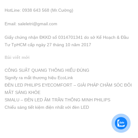
HotLine: 0938 643 568 (Mr.Cường)
Email:
saleletri@gmail.com
Giấy chứng nhận ĐKKD số 0314701341 do sở Kể Hoạch & Đầu
Tư TpHCM cấp ngày 27 tháng 10 năm 2017
Bài viết mới
CÔNG SUẤT QUANG THÔNG HIỂU ĐÚNG
Signify ra mắt thương hiệu EcoLink
ĐÈN LED PHILIPS EYECOMFORT – GIẢI PHÁP CHĂM SÓC ĐÔI
MẮT SÁNG KHỎE
SMALU – ĐÈN LED ÂM TRẦN THÔNG MINH PHILIPS
Chiếu sáng tiết kiệm điện nhất với đèn LED