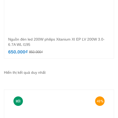
Nguồn đèn led 200W philips Xitanium XI EP LV 200W 3.0-
6.7A WL I195
Giá
Giá
650.000
₫
850.000
₫
gốc
hiện
là:
tại
850.000₫.
là:
650.000₫.
Hiển thị kết quả duy nhất
MỚI
-40%