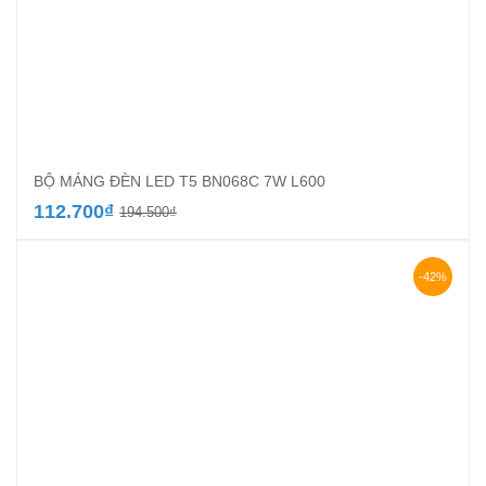
BỘ MÁNG ĐÈN LED T5 BN068C 7W L600
Giá
Giá
112.700
₫
194.500
₫
gốc
hiện
là:
tại
194.500₫.
là:
-42%
112.700₫.