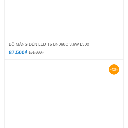
BỘ MÁNG ĐÈN LED T5 BN068C 3.6W L300
Giá
Giá
87.500
₫
151.000
₫
gốc
hiện
là:
tại
151.000₫.
là:
-42%
87.500₫.