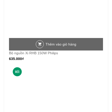
Thêm vào giỏ hàng
Bộ nguồn Xi RHB 150W Philips
635.000
₫
MỚI