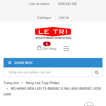
Liên hệ hotline:
0938 643 568
Catalogue
Liên hệ
0
Giỏ hàng
DANH MỤC
Trang chủ
Bóng Led Tuýp Philips
BỘ MÁNG ĐÈN LED T5 BN058C 6.5W L600/ BN058C LED5
L600