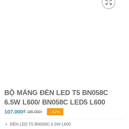
BỘ MÁNG ĐÈN LED T5 BN058C
6.5W L600/ BN058C LED5 L600
Giá
Giá
107.000
₫
-42%
185.000
₫
gốc
hiện
ĐÈN LED T5 BN058C 6.5W L600
là:
tại