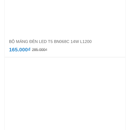
BỘ MÁNG ĐÈN LED T5 BN068C 14W L1200
Giá
Giá
165.000
₫
285.000
₫
gốc
hiện
là:
tại
285.000₫.
là:
165.000₫.