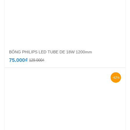
BÓNG PHILIPS LED TUBE DE 18W 1200mm
Giá
Giá
75.000
₫
129.000
₫
gốc
hiện
là:
tại
129.000₫.
là:
-42%
75.000₫.