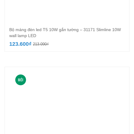
Bộ máng đèn led T5 10W gắn tường – 31171 Slimline 10W
wall lamp LED
Giá
Giá
123.600
₫
213.090
₫
gốc
hiện
là:
tại
213.090₫.
là:
123.600₫.
MỚI