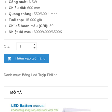
Công suất:
6.5W
185.000₫.
là:
Chiều dài:
600 mm
107.000₫.
Quang thông:
550/600 lumen
Tuổi thọ:
15.000 giờ
Chỉ số hoàn màu (CRI):
80
Nhiệt độ màu:
3000/4000/6500K
Thêm vào giỏ hàng
Danh mục:
Bóng Led Tuýp Philips
MÔ TẢ