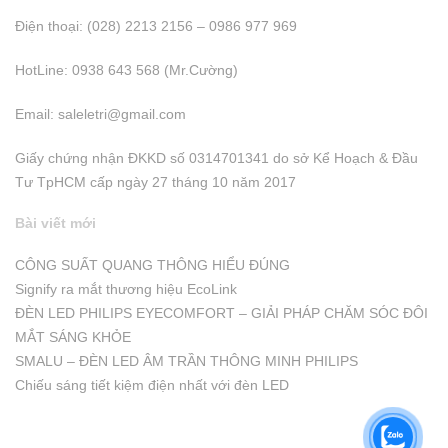
Điện thoại: (028) 2213 2156 – 0986 977 969
HotLine: 0938 643 568 (Mr.Cường)
Email:
saleletri@gmail.com
Giấy chứng nhận ĐKKD số 0314701341 do sở Kể Hoạch & Đầu
Tư TpHCM cấp ngày 27 tháng 10 năm 2017
Bài viết mới
CÔNG SUẤT QUANG THÔNG HIỂU ĐÚNG
Signify ra mắt thương hiệu EcoLink
ĐÈN LED PHILIPS EYECOMFORT – GIẢI PHÁP CHĂM SÓC ĐÔI
MẮT SÁNG KHỎE
SMALU – ĐÈN LED ÂM TRẦN THÔNG MINH PHILIPS
Chiếu sáng tiết kiệm điện nhất với đèn LED