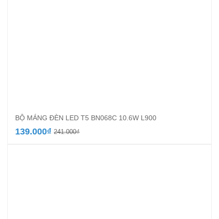
BỘ MÁNG ĐÈN LED T5 BN068C 10.6W L900
Giá
Giá
139.000
₫
241.000
₫
gốc
hiện
là:
tại
241.000₫.
là:
139.000₫.