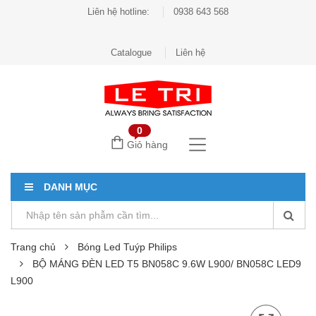
Liên hệ hotline:
0938 643 568
Catalogue
Liên hệ
0
Giỏ hàng
DANH MỤC
Trang chủ
Bóng Led Tuýp Philips
BỘ MÁNG ĐÈN LED T5 BN058C 9.6W L900/ BN058C LED9
L900