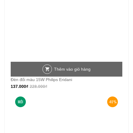
Thêm vào giỏ hàng
Đèn đổi màu 15W Philips Eridani
137.000
₫
228.000
₫
MỚI
-40%