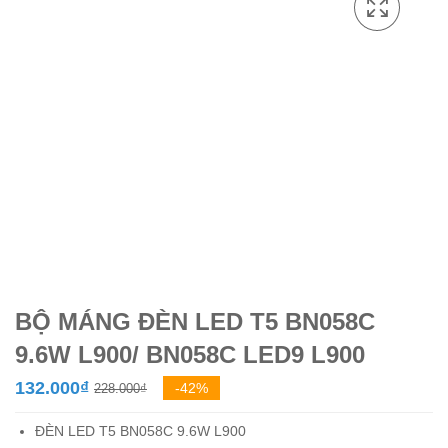
BỘ MÁNG ĐÈN LED T5 BN058C
9.6W L900/ BN058C LED9 L900
Giá
Giá
132.000
₫
-42%
228.000
₫
gốc
hiện
ĐÈN LED T5 BN058C 9.6W L900
là:
tại