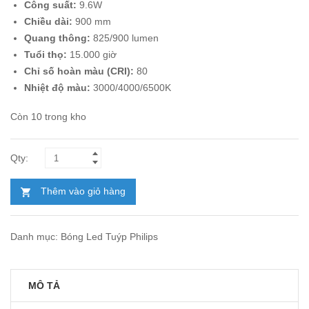
Công suất:
9.6W
228.000₫.
là:
Chiều dài:
900 mm
132.000₫.
Quang thông:
825/900 lumen
Tuổi thọ:
15.000 giờ
Chỉ số hoàn màu (CRI):
80
Nhiệt độ màu:
3000/4000/6500K
Còn 10 trong kho
Thêm vào giỏ hàng
Danh mục:
Bóng Led Tuýp Philips
MÔ TẢ