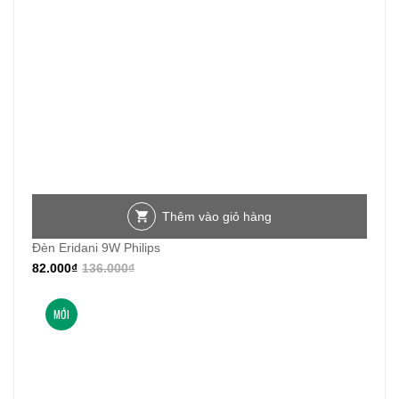
Thêm vào giỏ hàng
Đèn Eridani 9W Philips
82.000
₫
136.000
₫
MỚI