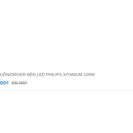
UỒN/DRIVER ĐÈN LED PHILIPS XITANIUM 100W
Giá
Giá
000
₫
830.000
₫
gốc
hiện
là:
tại
830.000₫.
là:
550.000₫.