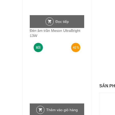
Đọc tiếp
Đèn âm trần Meson UltraBright
13W
MỚI
-40%
SẢN P
Thêm vào giỏ hàng