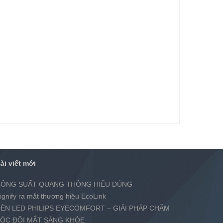
ài viết mới
ÔNG SUẤT QUANG THÔNG HIỂU ĐÚNG
ignify ra mắt thương hiệu EcoLink
ÈN LED PHILIPS EYECOMFORT – GIẢI PHÁP CHĂM
ÓC ĐÔI MẮT SÁNG KHỎE