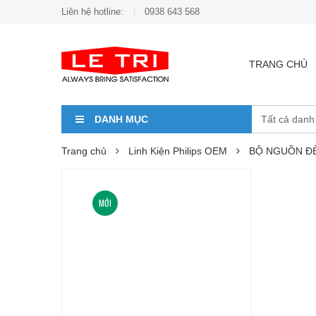
Liên hệ hotline:
0938 643 568
TRANG CHỦ
DANH MỤC
Trang chủ
Linh Kiện Philips OEM
BỘ NGUỒN ĐÈ
MỚI