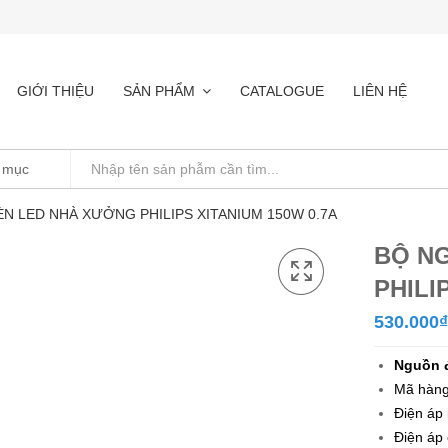
GIỚI THIỆU
SẢN PHẨM
CATALOGUE
LIÊN HỆ
N LED NHÀ XƯỞNG PHILIPS XITANIUM 150W 0.7A
BỘ N
PHILI
530.000
₫
Nguồn đ
Mã hàng
Điện áp
Điện áp 