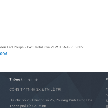
đèn Led Philips 21W/ CertaDrive 21W 0.5A 42V I 230V
000
₫
B
Thông tin liên hệ
C
CÔNG TY TNHH SX & TM LÊ TRÍ
S
Địa chỉ: Số 25B Đường số 25, Phường Bình Hưng Hòa,
Đ
Thành phố Hồ Chí Minh
S