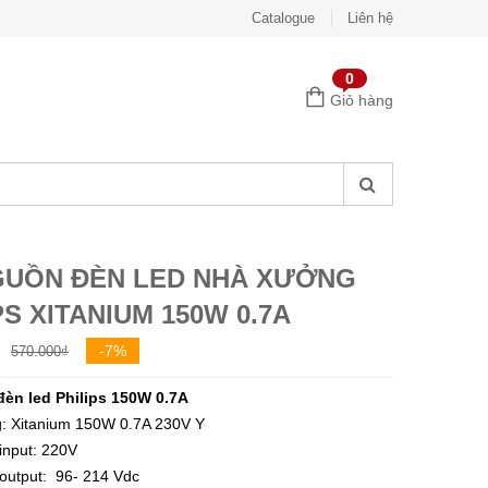
Catalogue
Liên hệ
0
Giỏ hàng
GUỒN ĐÈN LED NHÀ XƯỞNG
PS XITANIUM 150W 0.7A
Giá
Giá
-7%
570.000
₫
gốc
hiện
èn led Philips 150W 0.7A
là:
tại
: Xitanium 150W 0.7A 230V Y
570.000₫.
là:
 input: 220V
530.000₫.
output: 96- 214 Vdc