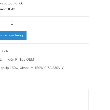
n output: 0.7A
ước: IP42
 vào giỏ hàng
 0.7A
Linh Kiện Philips OEM
philip 150w
,
Xitanium 150W 0.7A 230V Y