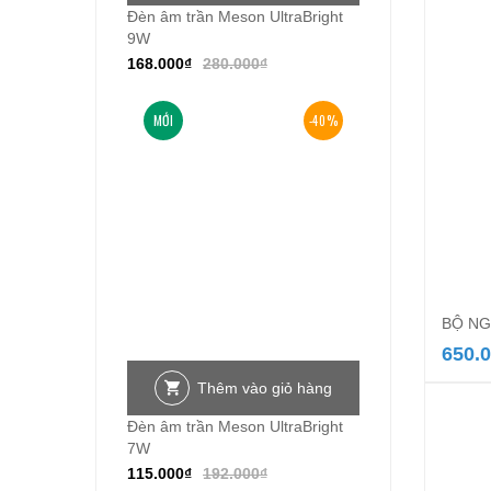
Đèn âm trần Meson UltraBright
9W
168.000
₫
280.000
₫
MỚI
-40%
BỘ NG
650.
Thêm vào giỏ hàng
Đèn âm trần Meson UltraBright
7W
115.000
₫
192.000
₫