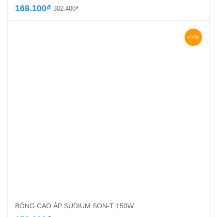
Giá
Giá
168.100
₫
302.400
₫
gốc
hiện
là:
tại
302.400₫.
là:
-44%
168.100₫.
BÓNG CAO ÁP SUDIUM SON-T 150W