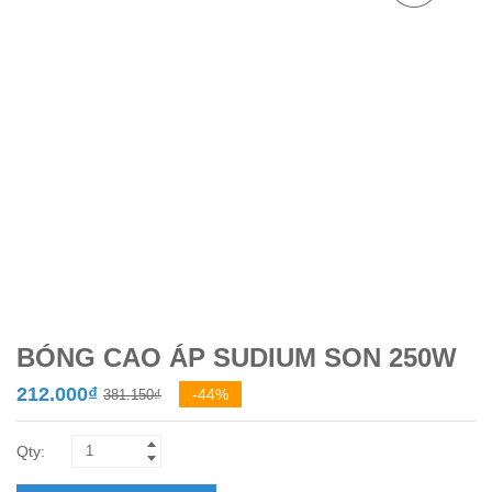
BÓNG CAO ÁP SUDIUM SON 250W
Giá
Giá
212.000
₫
-44%
381.150
₫
gốc
hiện
là:
tại
381.150₫.
là: