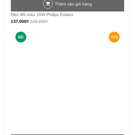
Thêm vào giỏ hàng
Đèn đổi màu 15W Philips Eridani
137.000
₫
228.000
₫
MỚI
-40%