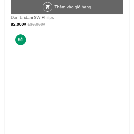
Thêm vào giỏ hàng
Đèn Eridani 9W Philips
82.000
₫
136.000
₫
MỚI