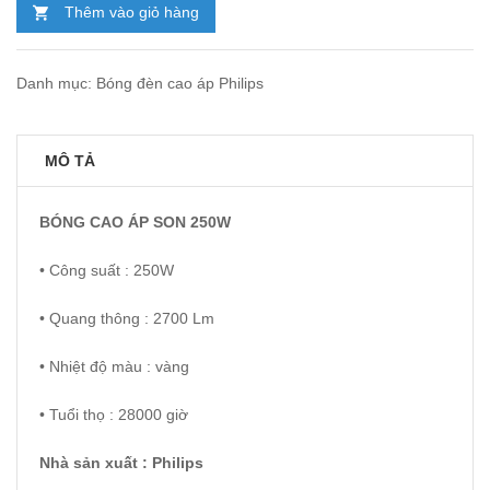
212.000₫.
Thêm vào giỏ hàng
Danh mục:
Bóng đèn cao áp Philips
MÔ TẢ
BÓNG CAO ÁP SON 250W
• Công suất : 250W
• Quang thông : 2700 Lm
• Nhiệt độ màu : vàng
• Tuổi thọ : 28000 giờ
Nhà sản xuất :
Philips