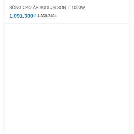
BÓNG CAO ÁP SUDIUM SON-T 1000W
Giá
Giá
1.091.300
₫
1.858.710
₫
gốc
hiện
là:
tại
1.858.710₫.
là:
1.091.300₫.