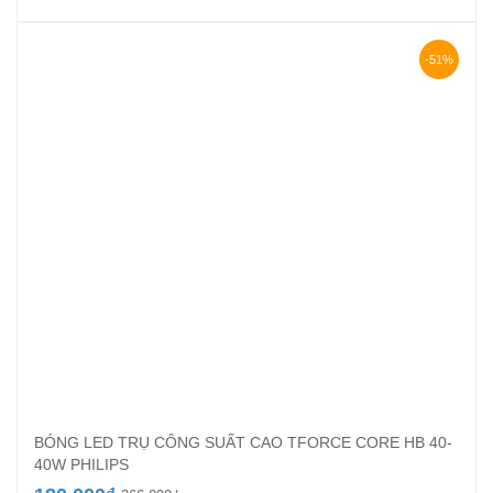
gốc
hiện
là:
tại
333.740₫.
là:
-51%
203.300₫.
BÓNG LED TRỤ CÔNG SUẤT CAO TFORCE CORE HB 40-
40W PHILIPS