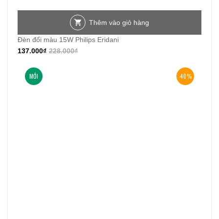
Thêm vào giỏ hàng
Đèn đổi màu 15W Philips Eridani
137.000
₫
228.000
₫
MỚI
-40%