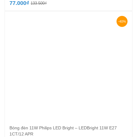
Giá
Giá
77.000
₫
133.500
₫
gốc
hiện
là:
tại
133.500₫.
là:
-40%
77.000₫.
Bóng đèn 11W Philips LED Bright – LEDBright 11W E27
1CT/12 APR