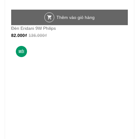
Thêm vào giỏ hàng
Đèn Eridani 9W Philips
82.000
₫
136.000
₫
MỚI