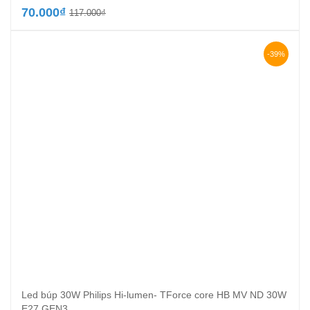
Giá
Giá
70.000
₫
117.000
₫
gốc
hiện
là:
tại
117.000₫.
là:
-39%
70.000₫.
Led búp 30W Philips Hi-lumen- TForce core HB MV ND 30W
E27 GEN3