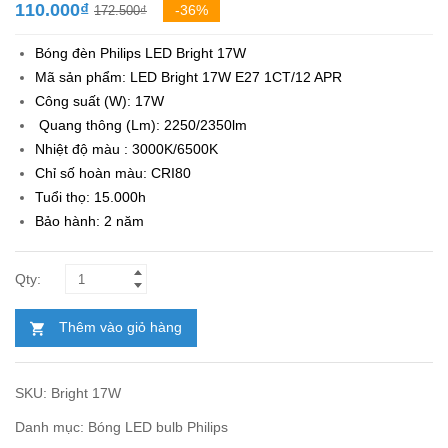
Giá
Giá
110.000
₫
-36%
172.500
₫
gốc
hiện
Bóng đèn Philips LED Bright 17W
là:
tại
Mã sản phẩm: LED Bright 17W E27 1CT/12 APR
172.500₫.
là:
Công suất (W): 17W
110.000₫.
Quang thông (Lm): 2250/2350lm
Nhiệt độ màu : 3000K/6500K
Chỉ số hoàn màu: CRI80
Tuổi thọ: 15.000h
Bảo hành: 2 năm
Thêm vào giỏ hàng
SKU:
Bright 17W
Danh mục:
Bóng LED bulb Philips