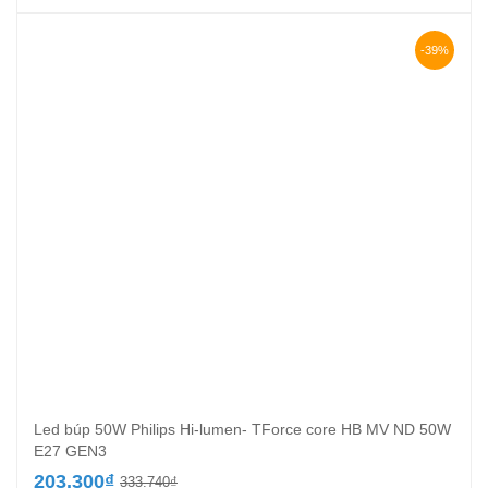
gốc
hiện
là:
tại
280.000₫.
là:
-39%
130.000₫.
Led búp 50W Philips Hi-lumen- TForce core HB MV ND 50W
E27 GEN3
Giá
Giá
203.300
₫
333.740
₫