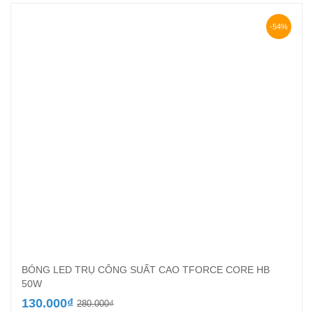
-54%
BÓNG LED TRỤ CÔNG SUẤT CAO TFORCE CORE HB
50W
Giá
Giá
130.000
₫
280.000
₫