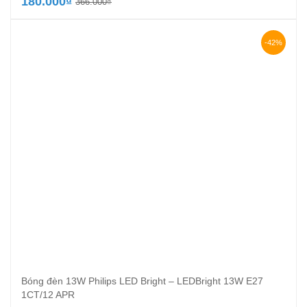
Giá
Giá
180.000
₫
366.000
₫
gốc
hiện
là:
tại
366.000₫.
là:
-42%
180.000₫.
Bóng đèn 13W Philips LED Bright – LEDBright 13W E27
1CT/12 APR