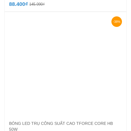
Giá
Giá
88.400
₫
145.090
₫
gốc
hiện
là:
tại
145.090₫.
là:
-38%
88.400₫.
BÓNG LED TRỤ CÔNG SUẤT CAO TFORCE CORE HB
50W