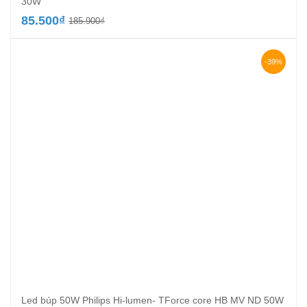
30W
Giá
Giá
85.500
₫
185.900
₫
gốc
hiện
là:
tại
185.900₫.
là:
-39%
85.500₫.
Led búp 50W Philips Hi-lumen- TForce core HB MV ND 50W