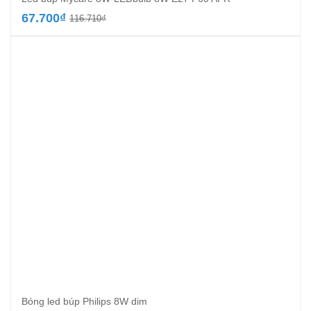
Giá
Giá
67.700
₫
116.710
₫
gốc
hiện
là:
tại
116.710₫.
là:
67.700₫.
Bóng led búp Philips 8W dim