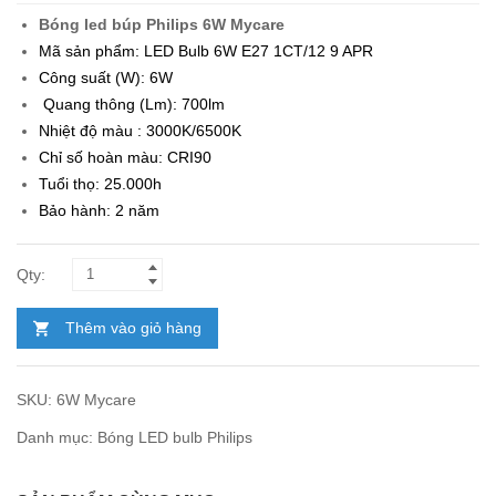
gốc
hiện
Bóng led búp Philips 6W Mycare
là:
tại
Mã sản phẩm: LED Bulb 6W E27 1CT/12 9 APR
69.300₫.
là:
Công suất (W): 6W
40.100₫.
Quang thông (Lm): 700lm
Nhiệt độ màu : 3000K/6500K
Chỉ số hoàn màu: CRI90
Tuổi thọ: 25.000h
Bảo hành: 2 năm
Thêm vào giỏ hàng
SKU:
6W Mycare
Danh mục:
Bóng LED bulb Philips