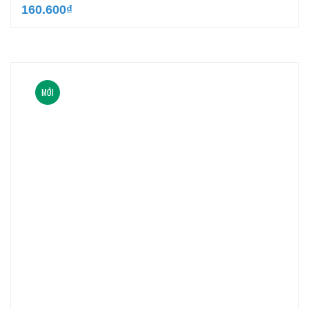
160.600
₫
MỚI