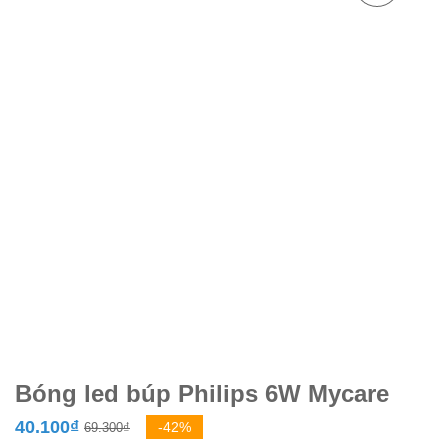
Bóng led búp Philips 6W Mycare
Giá
Giá
40.100
₫
-42%
69.300
₫