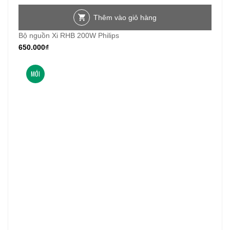
Thêm vào giỏ hàng
Bộ nguồn Xi RHB 200W Philips
650.000
₫
MỚI