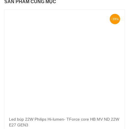
SẢN PHẨM CÙNG MỤC
-39%
Led búp 22W Philips Hi-lumen- TForce core HB MV ND 22W
E27 GEN3