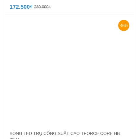
Giá
Giá
172.500
₫
280.000
₫
gốc
hiện
là:
tại
280.000₫.
là:
-54%
172.500₫.
BÓNG LED TRỤ CÔNG SUẤT CAO TFORCE CORE HB