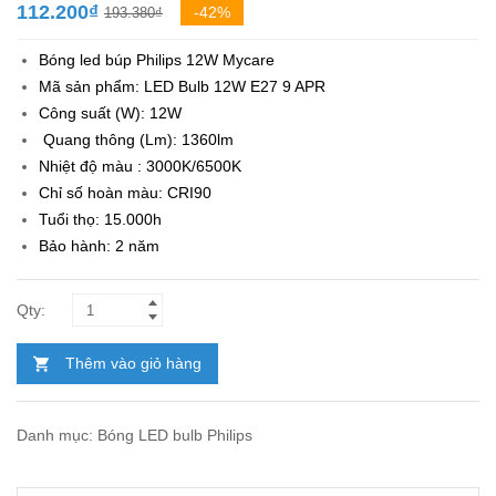
Giá
Giá
112.200
₫
-42%
193.380
₫
gốc
hiện
Bóng led búp Philips 12W Mycare
là:
tại
Mã sản phẩm: LED Bulb 12W E27 9 APR
193.380₫.
là:
Công suất (W): 12W
112.200₫.
Quang thông (Lm): 1360lm
Nhiệt độ màu : 3000K/6500K
Chỉ số hoàn màu: CRI90
Tuổi thọ: 15.000h
Bảo hành: 2 năm
Thêm vào giỏ hàng
Danh mục:
Bóng LED bulb Philips