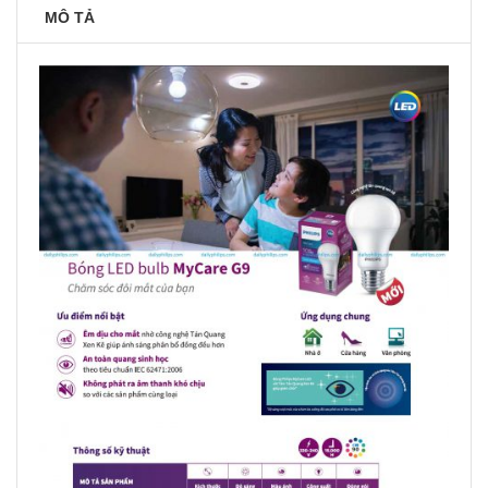
MÔ TẢ