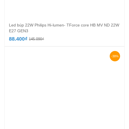
Led búp 22W Philips Hi-lumen- TForce core HB MV ND 22W
E27 GEN3
Giá
Giá
88.400
₫
145.090
₫
gốc
hiện
là:
tại
145.090₫.
là:
-38%
88.400₫.