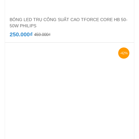
BÓNG LED TRỤ CÔNG SUẤT CAO TFORCE CORE HB 50-
50W PHILIPS
Giá
Giá
250.000
₫
459.000
₫
gốc
hiện
là:
tại
459.000₫.
là:
-42%
250.000₫.