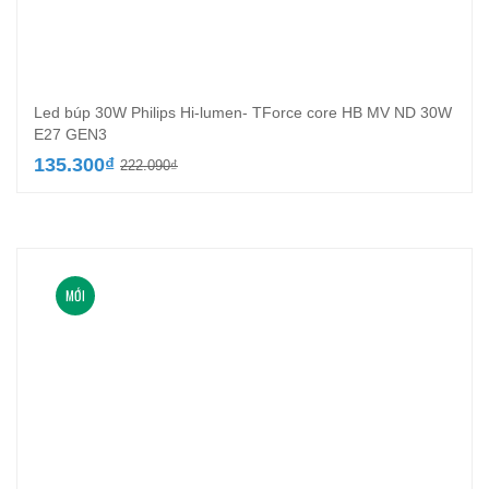
Led búp 30W Philips Hi-lumen- TForce core HB MV ND 30W
E27 GEN3
Giá
Giá
135.300
₫
222.090
₫
gốc
hiện
là:
tại
222.090₫.
là:
135.300₫.
MỚI