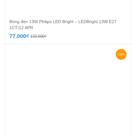
Bóng đèn 13W Philips LED Bright – LEDBright 13W E27
1CT/12 APR
Giá
Giá
77.000
₫
133.500
₫
gốc
hiện
là:
tại
133.500₫.
là:
-35%
77.000₫.