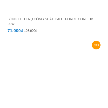
BÓNG LED TRỤ CÔNG SUẤT CAO TFORCE CORE HB
20W
Giá
Giá
71.000
₫
108.900
₫
gốc
hiện
là:
tại
108.900₫.
là:
-39%
71.000₫.