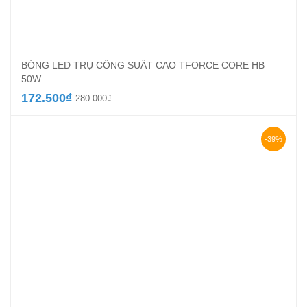
BÓNG LED TRỤ CÔNG SUẤT CAO TFORCE CORE HB
50W
Giá
Giá
172.500
₫
280.000
₫
gốc
hiện
là:
tại
280.000₫.
là:
-39%
172.500₫.