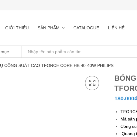
GIỚI THIỆU
SẢN PHẨM
CATALOGUE
LIÊN HỆ
Ụ CÔNG SUẤT CAO TFORCE CORE HB 40-40W PHILIPS
BÓNG
TFORC
180.000
₫
TFORCE
Mã sản 
Công su
Quang t