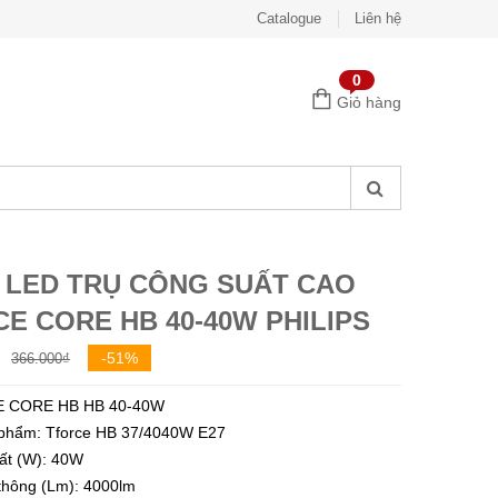
Catalogue
Liên hệ
0
Giỏ hàng
 LED TRỤ CÔNG SUẤT CAO
E CORE HB 40-40W PHILIPS
Giá
Giá
-51%
366.000
₫
gốc
hiện
 CORE HB HB 40-40W
là:
tại
phẩm: Tforce HB 37/4040W E27
366.000₫.
là:
ất (W): 40W
180.000₫.
hông (Lm): 4000lm