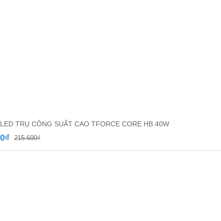
LED TRỤ CÔNG SUẤT CAO TFORCE CORE HB 40W
Giá
Giá
00
₫
215.600
₫
gốc
hiện
là:
tại
215.600₫.
là:
99.000₫.