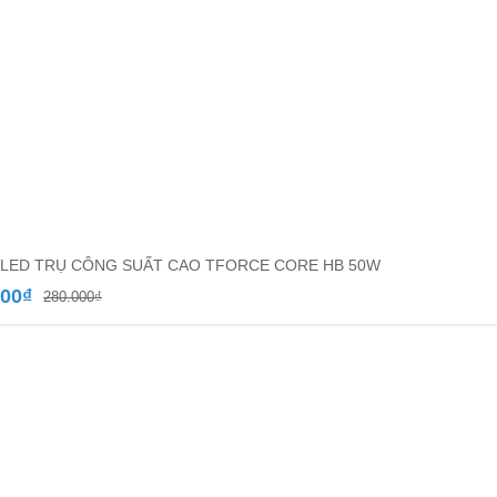
LED TRỤ CÔNG SUẤT CAO TFORCE CORE HB 50W
Giá
Giá
000
₫
280.000
₫
gốc
hiện
là:
tại
280.000₫.
là:
130.000₫.