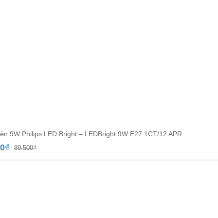
èn 9W Philips LED Bright – LEDBright 9W E27 1CT/12 APR
Giá
Giá
00
₫
89.500
₫
gốc
hiện
là:
tại
89.500₫.
là:
52.000₫.