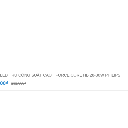
LED TRỤ CÔNG SUẤT CAO TFORCE CORE HB 28-30W PHILIPS
Giá
Giá
500
₫
231.000
₫
gốc
hiện
là:
tại
231.000₫.
là:
152.500₫.