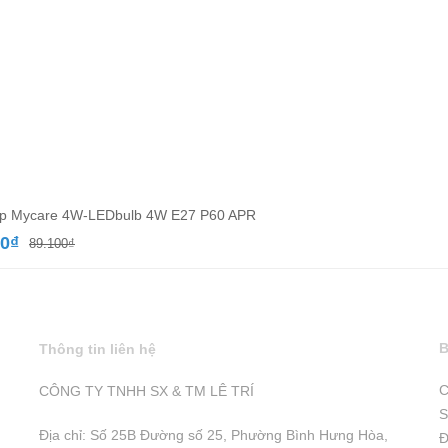
úp Mycare 4W-LEDbulb 4W E27 P60 APR
Giá
Giá
00
₫
89.100
₫
gốc
hiện
là:
tại
89.100₫.
là:
51.700₫.
B
Thông tin liên hệ
C
CÔNG TY TNHH SX & TM LÊ TRÍ
S
Địa chỉ: Số 25B Đường số 25, Phường Bình Hưng Hòa,
Đ