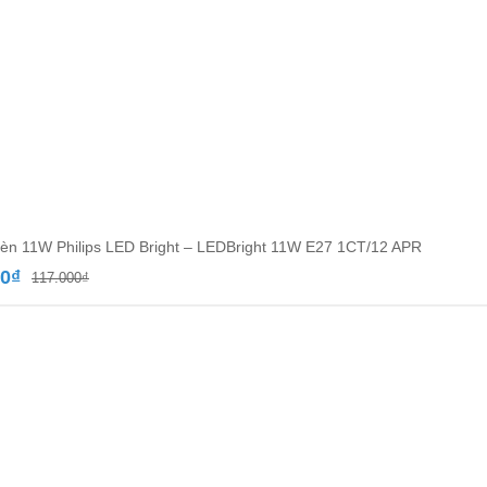
èn 11W Philips LED Bright – LEDBright 11W E27 1CT/12 APR
Giá
Giá
00
₫
117.000
₫
gốc
hiện
là:
tại
117.000₫.
là:
70.000₫.