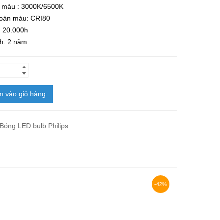
ộ màu : 3000K/6500K
hoàn màu: CRI80
: 20.000h
h: 2 năm
 vào giỏ hàng
Bóng LED bulb Philips
-42%