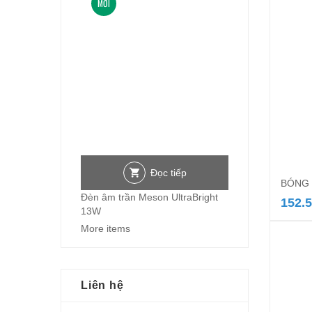
MỚI
Đọc tiếp
BÓNG 
Đèn âm trần Meson UltraBright
152.
13W
More items
Liên hệ