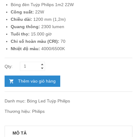
Bóng đèn Tuýp Philips 1m2 22W
là:
tại
Công suất:
22W
158.000₫.
là:
Chiều dài:
1200 mm (1,2m)
91.600₫.
Quang thông:
2300 lumen
Tuổi thọ:
15.000 giờ
Chỉ số hoàn màu (CRI):
70
Nhiệt độ màu:
4000/6500K
Thêm vào giỏ hàng
Danh mục:
Bóng Led Tuýp Philips
Thương hiệu:
Philips
MÔ TẢ