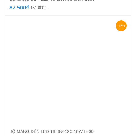
Giá
Giá
87.500
₫
151.000
₫
gốc
hiện
là:
tại
151.000₫.
là:
-42%
87.500₫.
BỘ MÁNG ĐÈN LED T8 BN012C 10W L600