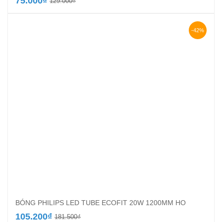
Giá
Giá
75.000
₫
129.000
₫
gốc
hiện
là:
tại
129.000₫.
là:
-42%
75.000₫.
BÓNG PHILIPS LED TUBE ECOFIT 20W 1200MM HO
Giá
Giá
105.200
₫
181.500
₫