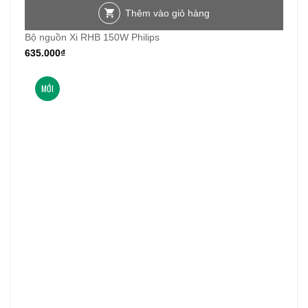
Thêm vào giỏ hàng
Bộ nguồn Xi RHB 150W Philips
635.000
₫
MỚI