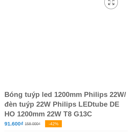
Bóng tuýp led 1200mm Philips 22W/
đèn tuýp 22W Philips LEDtube DE
HO 1200mm 22W T8 G13C
Giá
Giá
91.600
₫
-42%
158.000
₫
gốc
hiện