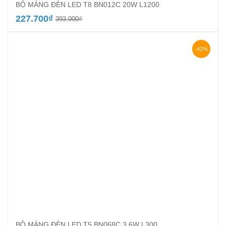
BỘ MÁNG ĐÈN LED T8 BN012C 20W L1200
Giá
Giá
227.700
₫
393.000
₫
gốc
hiện
là:
tại
393.000₫.
là:
-42%
227.700₫.
BỘ MÁNG ĐÈN LED T5 BN068C 3.6W L300