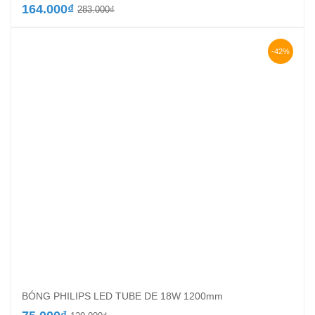
Giá
Giá
164.000
₫
283.000
₫
gốc
hiện
là:
tại
283.000₫.
là:
-42%
164.000₫.
BÓNG PHILIPS LED TUBE DE 18W 1200mm