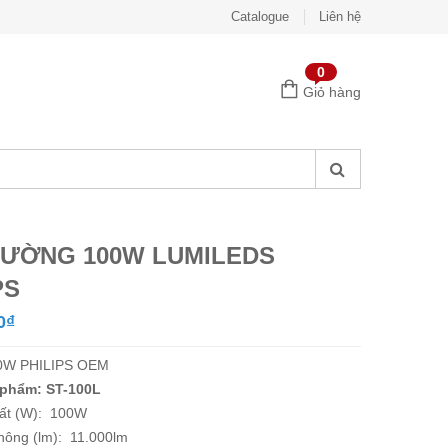
Catalogue
Liên hệ
0
Giỏ hàng
ĐƯỜNG 100W LUMILEDS
PS
0
₫
0W PHILIPS OEM
 phẩm: ST-100L
ất (W): 100W
hông (lm): 11.000lm