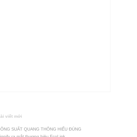
ài viết mới
ÔNG SUẤT QUANG THÔNG HIỂU ĐÚNG
ignify ra mắt thương hiệu EcoLink