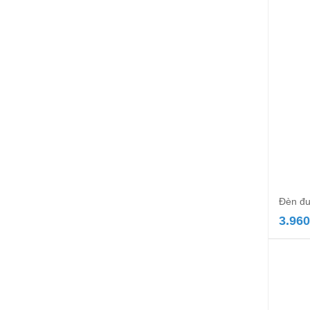
Đèn đư
3.960