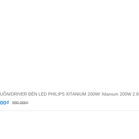
UỒN/DRIVER ĐÈN LED PHILIPS XITANIUM 200W/ Xitanium 200W 2.8
Giá
Giá
000
₫
990.000
₫
gốc
hiện
là:
tại
990.000₫.
là:
650.000₫.