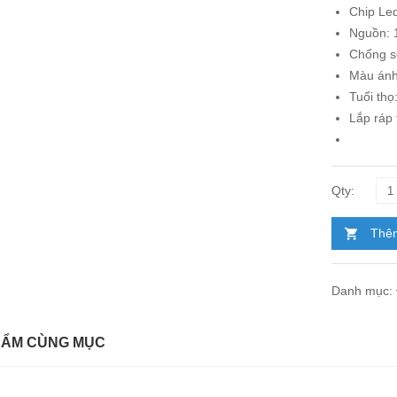
Chip Le
Nguồn: 
Chống sé
Màu ánh
Tuổi thọ
Lắp ráp 
Thêm
Danh mục:
HẨM CÙNG MỤC