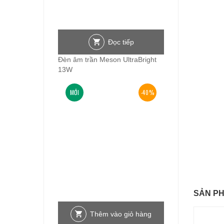
Đọc tiếp
Đèn âm trần Meson UltraBright
13W
MỚI
-40%
SẢN P
Thêm vào giỏ hàng