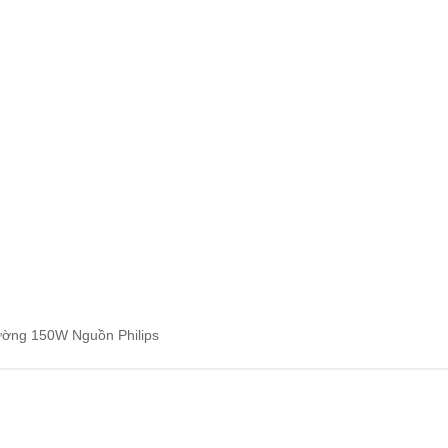
1.660.000₫.
ờng 150W Nguồn Philips