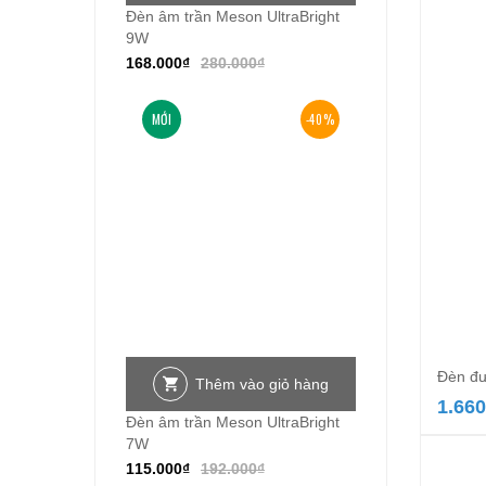
Đèn âm trần Meson UltraBright
9W
168.000
₫
280.000
₫
MỚI
-40%
Đèn đư
Thêm vào giỏ hàng
1.660
Đèn âm trần Meson UltraBright
7W
115.000
₫
192.000
₫