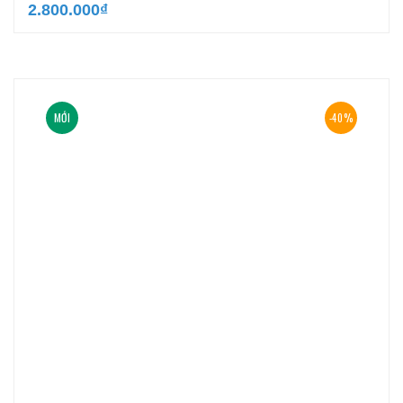
2.800.000
₫
MỚI
-40%