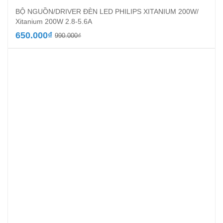
BỘ NGUỒN/DRIVER ĐÈN LED PHILIPS XITANIUM 200W/
Xitanium 200W 2.8-5.6A
Giá
Giá
650.000
₫
990.000
₫
gốc
hiện
là:
tại
990.000₫.
là:
650.000₫.