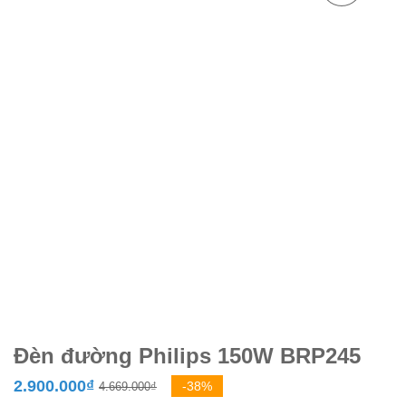
Đèn đường Philips 150W BRP245
Giá
Giá
2.900.000
₫
-38%
4.669.000
₫