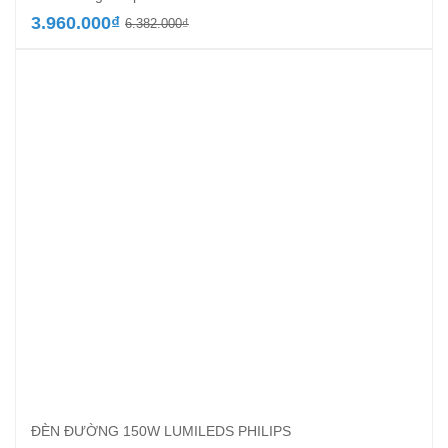
Giá
Giá
3.960.000
₫
6.382.000
₫
gốc
hiện
là:
tại
6.382.000₫.
là:
3.960.000₫.
ĐÈN ĐƯỜNG 150W LUMILEDS PHILIPS