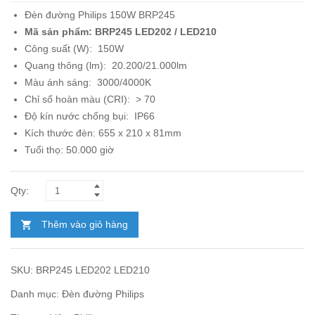
gốc
hiện
Đèn đường Philips 150W BRP245
là:
tại
Mã sản phẩm: BRP245 LED202 / LED210
4.669.000₫.
là:
Công suất (W): 150W
2.900.000₫.
Quang thông (lm): 20.200/21.000lm
Màu ánh sáng: 3000/4000K
Chỉ số hoàn màu (CRI): > 70
Độ kín nước chống bụi: IP66
Kích thước đèn: 655 x 210 x 81mm
Tuổi thọ: 50.000 giờ
Thêm vào giỏ hàng
SKU:
BRP245 LED202 LED210
Danh mục:
Đèn đường Philips