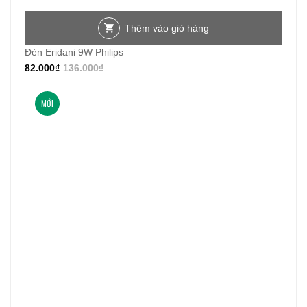
Thêm vào giỏ hàng
Đèn Eridani 9W Philips
82.000
₫
136.000
₫
MỚI