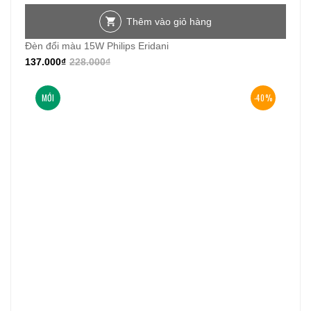
Thêm vào giỏ hàng
Đèn đổi màu 15W Philips Eridani
137.000
₫
228.000
₫
MỚI
-40%