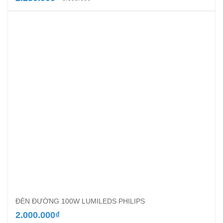
gốc
hiện
là:
tại
3.595.000₫.
là:
2.230.000₫.
ĐÈN ĐƯỜNG 100W LUMILEDS PHILIPS
2.000.000
₫