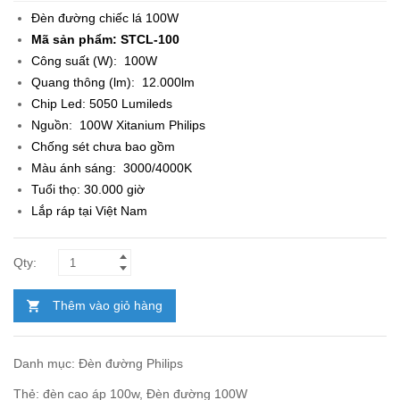
gốc
hiện
Đèn đường chiếc lá 100W
là:
tại
Mã sản phẩm: STCL-100
1.950.000₫.
là:
Công suất (W): 100W
1.500.000₫.
Quang thông (lm): 12.000lm
Chip Led: 5050 Lumileds
Nguồn: 100W Xitanium Philips
Chống sét chưa bao gồm
Màu ánh sáng: 3000/4000K
Tuổi thọ: 30.000 giờ
Lắp ráp tại Việt Nam
Thêm vào giỏ hàng
Danh mục:
Đèn đường Philips
Thẻ:
đèn cao áp 100w
,
Đèn đường 100W