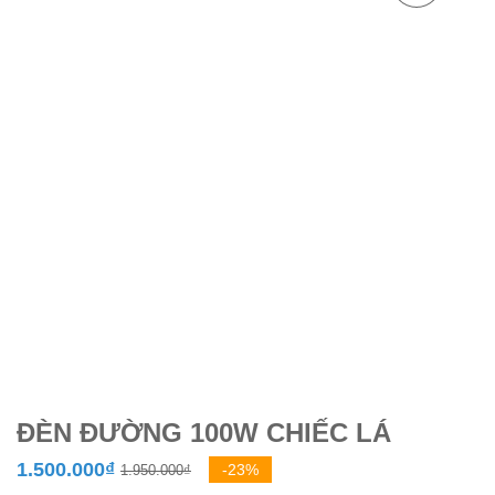
ĐÈN ĐƯỜNG 100W CHIẾC LÁ
Giá
Giá
1.500.000
₫
-23%
1.950.000
₫