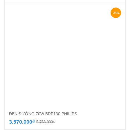
-38%
ĐÈN ĐƯỜNG 70W BRP130 PHILIPS
Giá
Giá
3.570.000
₫
5.768.000
₫
gốc
hiện