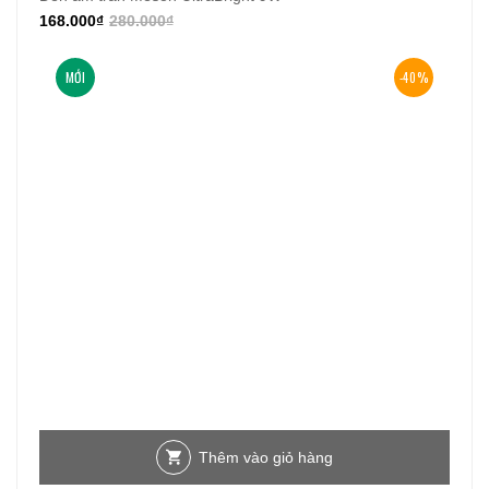
168.000
₫
280.000
₫
MỚI
-40%
Thêm vào giỏ hàng