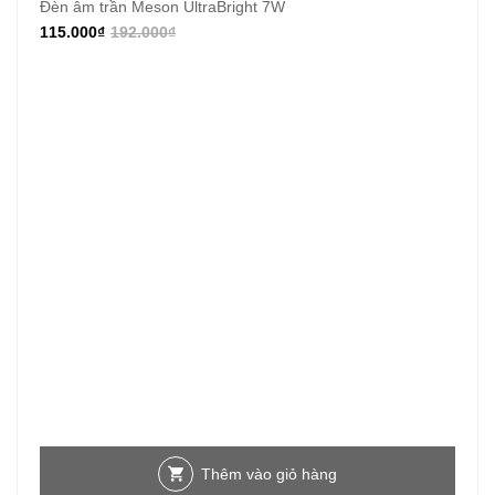
Đèn âm trần Meson UltraBright 7W
115.000
₫
192.000
₫
Thêm vào giỏ hàng