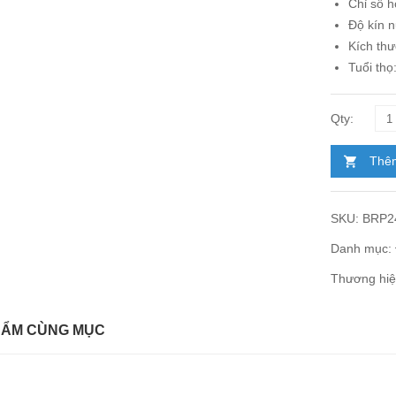
Chỉ số 
Độ kín 
Kích th
Tuổi thọ
Thêm
SKU:
BRP2
Danh mục:
Thương hi
HẨM CÙNG MỤC