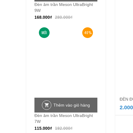
Đèn âm trần Meson UltraBright
9W
168.000
₫
280.000
₫
MỚI
-40%
ĐÈN Đ
Thêm vào giỏ hàng
2.000
Đèn âm trần Meson UltraBright
7W
115.000
₫
192.000
₫