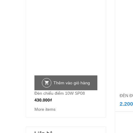
Thêm vào giỏ hàng
Đèn chiếu điểm 10W SP08
ĐÈN Đ
430.000
₫
2.200
More items