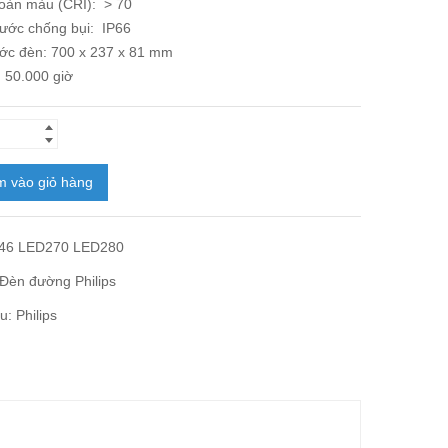
hoàn màu (CRI): > 70
nước chống bụi: IP66
ước đèn: 700 x 237 x 81 mm
: 50.000 giờ
 vào giỏ hàng
46 LED270 LED280
Đèn đường Philips
ệu:
Philips