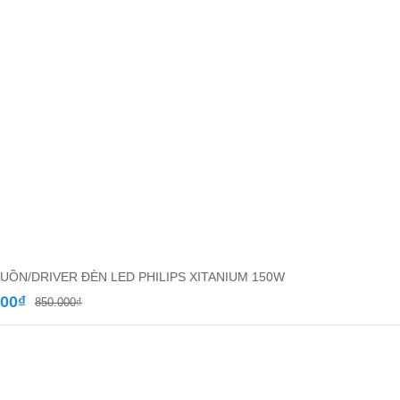
UỒN/DRIVER ĐÈN LED PHILIPS XITANIUM 150W
Giá
Giá
000
₫
850.000
₫
gốc
hiện
là:
tại
850.000₫.
là:
580.000₫.