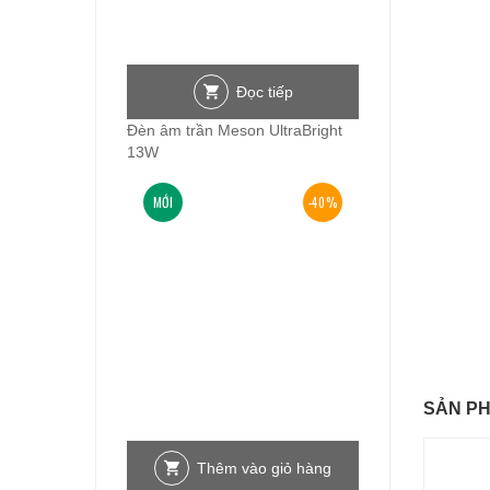
Đọc tiếp
Đèn âm trần Meson UltraBright
13W
MỚI
-40%
SẢN P
Thêm vào giỏ hàng