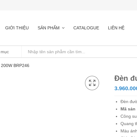
GIỚI THIỆU
SẢN PHẨM
CATALOGUE
LIÊN HỆ
ps 200W BRP246
Đèn đ
3.960.00
Đèn đườ
Mã sản
Công su
Quang t
Màu ánh