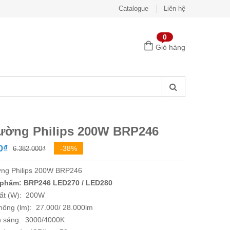
Catalogue
Liên hệ
0
Giỏ hàng
ường Philips 200W BRP246
Giá
Giá
0
₫
-38%
6.382.000
₫
gốc
hiện
ng Philips 200W BRP246
là:
tại
 phẩm: BRP246 LED270 / LED280
6.382.000₫.
là:
ất (W): 200W
3.960.000₫.
hông (lm): 27.000/ 28.000lm
 sáng: 3000/4000K