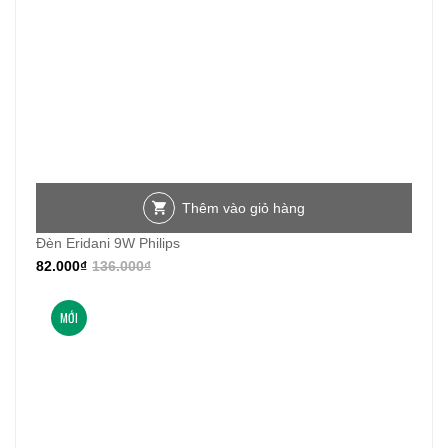
Thêm vào giỏ hàng
Đèn Eridani 9W Philips
82.000
₫
136.000
₫
MỚI