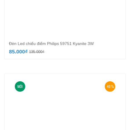
Đèn Led chiếu điểm Philips 59751 Kyanite 3W
Giá
Giá
85.000
₫
135.000
₫
gốc
hiện
là:
tại
135.000₫.
là:
85.000₫.
MỚI
-40%