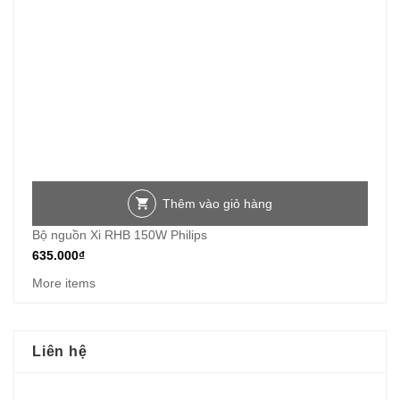
Thêm vào giỏ hàng
Bộ nguồn Xi RHB 150W Philips
635.000
₫
More items
Liên hệ