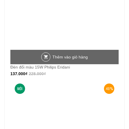
Thêm vào giỏ hàng
Đèn đổi màu 15W Philips Eridani
137.000
₫
228.000
₫
MỚI
-40%