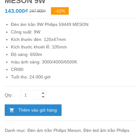
MESON 9W
Giá
Giá
143.000
₫
-42%
247.800
₫
gốc
hiện
Đèn âm trần 9W
Philips
59449 MESON
là:
tại
Công suất: 9W
247.800₫.
là:
Kích thước đèn: 120x47mm
143.000₫.
Kích thước khoét lỗ: 105mm
Độ sáng: 650lm
màu ánh sáng: 3000/4000/6500K
CRI80
Tuổi thọ: 24.000 giờ
Thêm vào giỏ hàng
Danh mục:
Đèn âm trần Philips Meson
,
Đèn led âm trần Philips