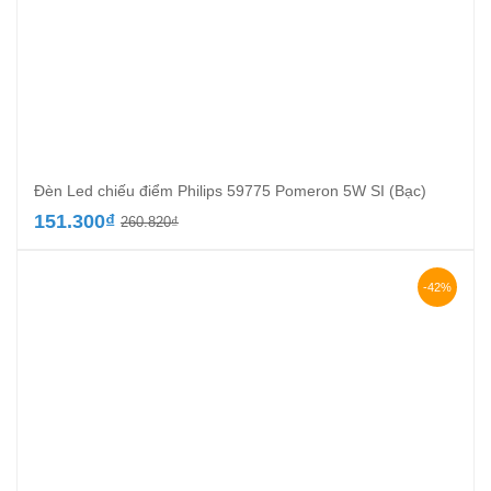
Đèn Led chiếu điểm Philips 59775 Pomeron 5W SI (Bạc)
Giá
Giá
151.300
₫
260.820
₫
gốc
hiện
là:
tại
260.820₫.
là:
-42%
151.300₫.