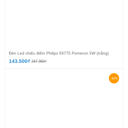
Đèn Led chiếu điểm Philips 59775 Pomeron 5W (trắng)
Giá
Giá
143.500
₫
247.360
₫
gốc
hiện
là:
tại
247.360₫.
là:
-42%
143.500₫.