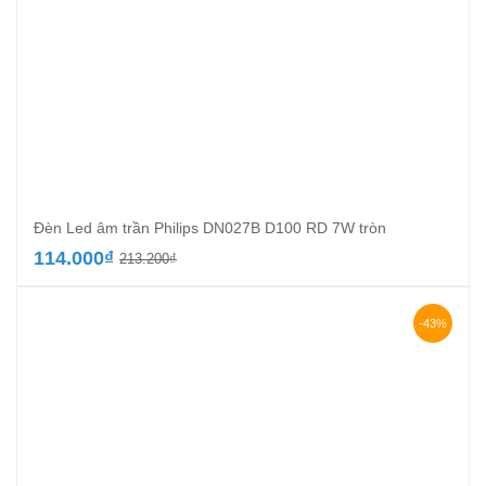
Đèn Led âm trần Philips DN027B D100 RD 7W tròn
Giá
Giá
114.000
₫
213.200
₫
gốc
hiện
là:
tại
213.200₫.
là:
-43%
114.000₫.