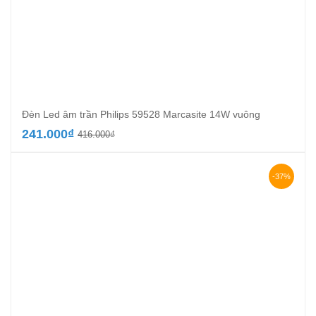
Đèn Led âm trần Philips 59528 Marcasite 14W vuông
Giá
Giá
241.000
₫
416.000
₫
gốc
hiện
là:
tại
416.000₫.
là:
-37%
241.000₫.