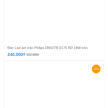
Đèn Led âm trần Philips DN027B D175 RD 18W tròn
Giá
Giá
240.000
₫
422.000
₫
gốc
hiện
là:
tại
422.000₫.
là:
-42%
240.000₫.