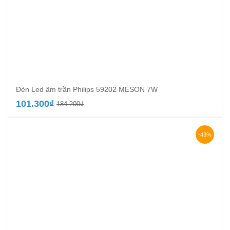
Đèn Led âm trần Philips 59202 MESON 7W
Giá
Giá
101.300
₫
184.200
₫
gốc
hiện
là:
tại
184.200₫.
là:
-43%
101.300₫.