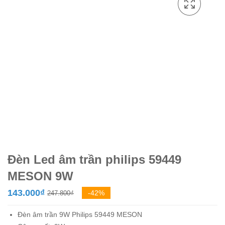
Đèn Led âm trần philips 59449
MESON 9W
Giá
Giá
143.000
₫
-42%
247.800
₫
gốc
hiện
Đèn âm trần 9W
Philips
59449 MESON
là:
tại