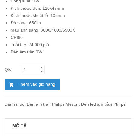
Công suất: 9W
247.800₫.
là:
Kích thước đèn: 120x47mm
143.000₫.
Kích thước khoét lỗ: 105mm
Độ sáng: 650lm
màu ánh sáng: 3000/4000/6500K
CRI80
Tuổi thọ: 24.000 giờ
Đèn âm trần 9W
Thêm vào giỏ hàng
Danh mục:
Đèn âm trần Philips Meson
,
Đèn led âm trần Philips
MÔ TẢ