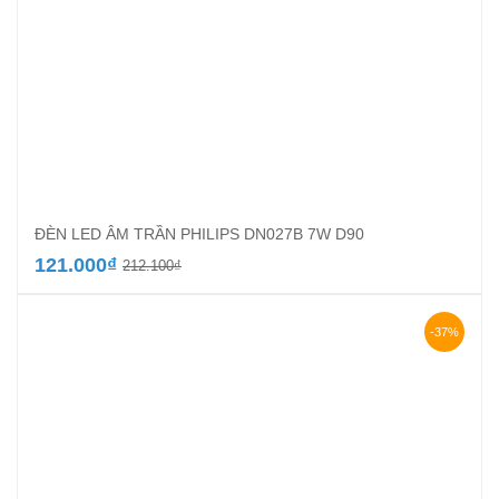
ĐÈN LED ÂM TRẦN PHILIPS DN027B 7W D90
Giá
Giá
121.000
₫
212.100
₫
gốc
hiện
là:
tại
212.100₫.
là:
-37%
121.000₫.