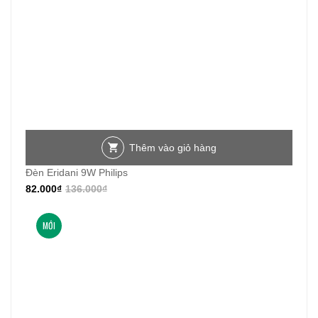
Thêm vào giỏ hàng
Đèn Eridani 9W Philips
82.000
₫
136.000
₫
MỚI