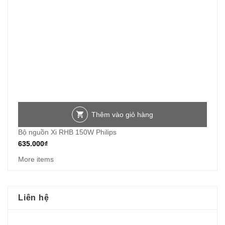
Thêm vào giỏ hàng
Bộ nguồn Xi RHB 150W Philips
635.000
₫
More items
Liên hệ