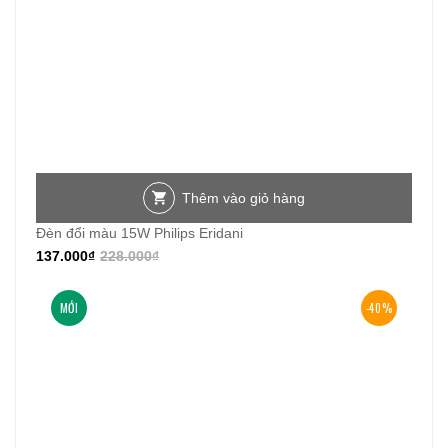
Thêm vào giỏ hàng
Đèn đổi màu 15W Philips Eridani
137.000
₫
228.000
₫
MỚI
-40%