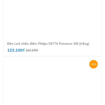
Đèn Led chiếu điểm Philips 59774 Pomeron 3W (trắng)
Giá
Giá
123.100
₫
212.170
₫
gốc
hiện
là:
tại
212.170₫.
là:
-45%
123.100₫.