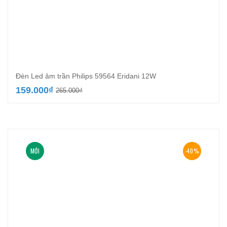
Đèn Led âm trần Philips 59564 Eridani 12W
Giá
Giá
159.000
₫
265.000
₫
gốc
hiện
là:
tại
265.000₫.
là:
159.000₫.
MỚI
-40%