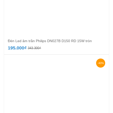
Đèn Led âm trần Philips DN027B D150 RD 15W tròn
Giá
Giá
195.000
₫
343.300
₫
gốc
hiện
là:
tại
343.300₫.
là:
-40%
195.000₫.