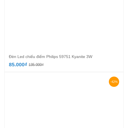
Đèn Led chiếu điểm Philips 59751 Kyanite 3W
Giá
Giá
85.000
₫
135.000
₫
gốc
hiện
là:
tại
135.000₫.
là:
-42%
85.000₫.