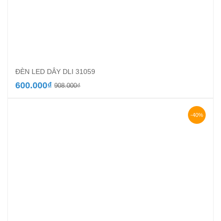
ĐÈN LED DÂY DLI 31059
Giá
Giá
600.000
₫
908.000
₫
gốc
hiện
là:
tại
908.000₫.
là:
-40%
600.000₫.