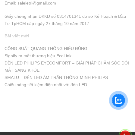
Email:
saleletri@gmail.com
Giấy chứng nhận ĐKKD số 0314701341 do sở Kể Hoạch & Đầu
Tư TpHCM cấp ngày 27 tháng 10 năm 2017
Bài viết mới
CÔNG SUẤT QUANG THÔNG HIỂU ĐÚNG
Signify ra mắt thương hiệu EcoLink
ĐÈN LED PHILIPS EYECOMFORT – GIẢI PHÁP CHĂM SÓC ĐÔI
MẮT SÁNG KHỎE
SMALU – ĐÈN LED ÂM TRẦN THÔNG MINH PHILIPS
Chiếu sáng tiết kiệm điện nhất với đèn LED