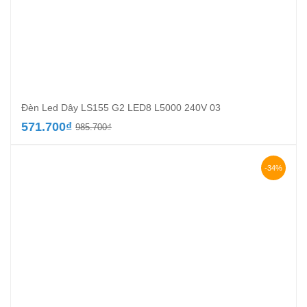
Đèn Led Dây LS155 G2 LED8 L5000 240V 03
Giá
Giá
571.700
₫
985.700
₫
gốc
hiện
là:
tại
985.700₫.
là:
-34%
571.700₫.