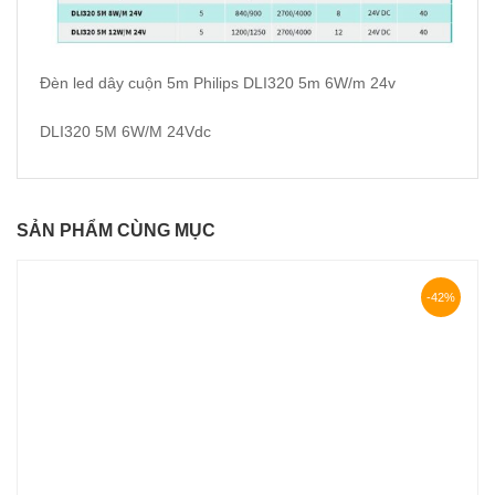
Đèn led dây cuộn 5m
Philips
DLI320
5m 6W/m 24v
DLI320 5M 6W/M 24Vdc
SẢN PHẨM CÙNG MỤC
-42%