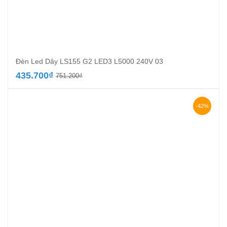
Đèn Led Dây LS155 G2 LED3 L5000 240V 03
Giá
Giá
435.700
₫
751.200
₫
gốc
hiện
là:
tại
751.200₫.
là:
-42%
435.700₫.