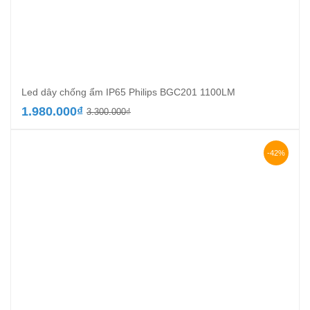
Led dây chống ẩm IP65 Philips BGC201 1100LM
Giá
Giá
1.980.000
₫
3.300.000
₫
gốc
hiện
là:
tại
3.300.000₫.
là:
-42%
1.980.000₫.