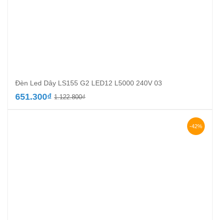
Đèn Led Dây LS155 G2 LED12 L5000 240V 03
Giá
Giá
651.300
₫
1.122.800
₫
gốc
hiện
là:
tại
1.122.800₫.
là:
-42%
651.300₫.