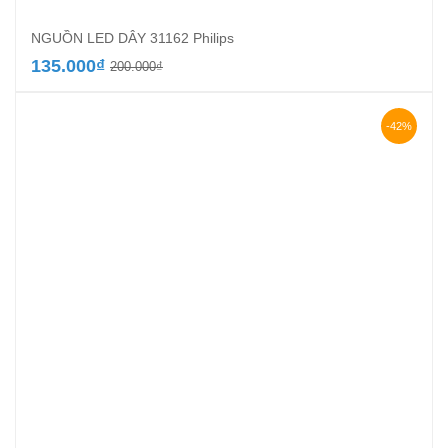
NGUỒN LED DÂY 31162 Philips
Giá
Giá
135.000
₫
200.000
₫
gốc
hiện
là:
tại
200.000₫.
là:
-42%
135.000₫.