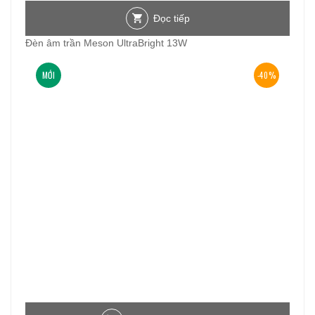
Đọc tiếp
Đèn âm trần Meson UltraBright 13W
MỚI
-40%