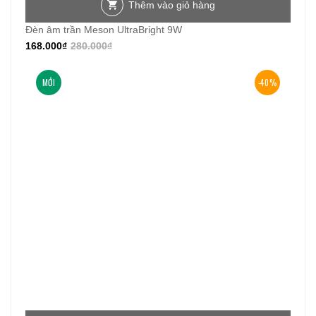
Thêm vào giỏ hàng
Đèn âm trần Meson UltraBright 9W
168.000
₫
280.000
₫
MỚI
-40%