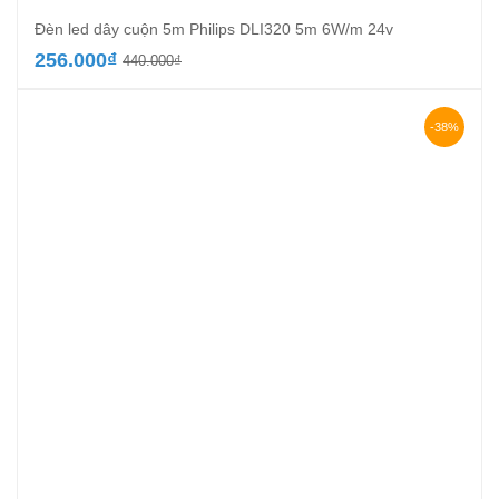
Đèn led dây cuộn 5m Philips DLI320 5m 6W/m 24v
Giá
Giá
256.000
₫
440.000
₫
gốc
hiện
là:
tại
440.000₫.
là:
-38%
256.000₫.