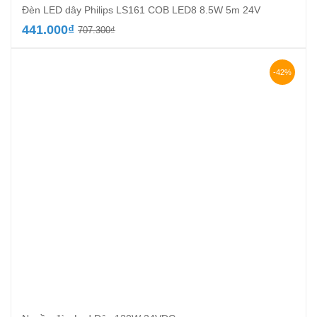
Đèn LED dây Philips LS161 COB LED8 8.5W 5m 24V
Giá
Giá
441.000
₫
707.300
₫
gốc
hiện
là:
tại
707.300₫.
là:
-42%
441.000₫.