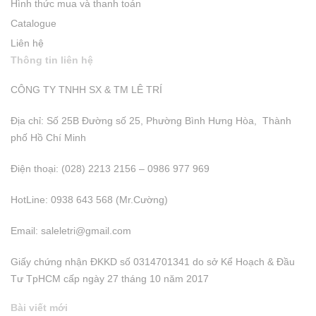
Hình thức mua và thanh toán
Catalogue
Liên hệ
Thông tin liên hệ
CÔNG TY TNHH SX & TM LÊ TRÍ
Địa chỉ: Số 25B Đường số 25, Phường Bình Hưng Hòa, Thành
phố Hồ Chí Minh
Điện thoại: (028) 2213 2156 – 0986 977 969
HotLine: 0938 643 568 (Mr.Cường)
Email:
saleletri@gmail.com
Giấy chứng nhận ĐKKD số 0314701341 do sở Kể Hoạch & Đầu
Tư TpHCM cấp ngày 27 tháng 10 năm 2017
Bài viết mới