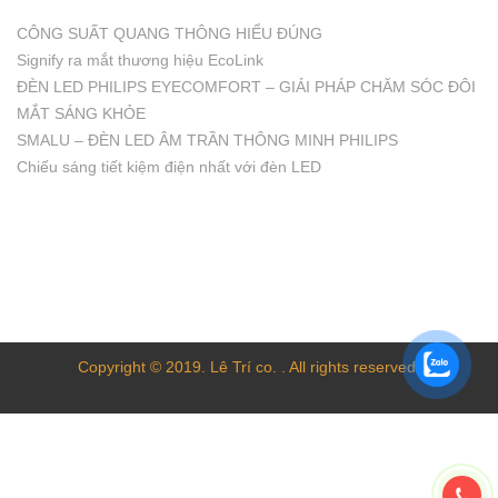
CÔNG SUẤT QUANG THÔNG HIỂU ĐÚNG
Signify ra mắt thương hiệu EcoLink
ĐÈN LED PHILIPS EYECOMFORT – GIẢI PHÁP CHĂM SÓC ĐÔI
MẮT SÁNG KHỎE
SMALU – ĐÈN LED ÂM TRẦN THÔNG MINH PHILIPS
Chiếu sáng tiết kiệm điện nhất với đèn LED
Copyright © 2019. Lê Trí co. . All rights reserved.