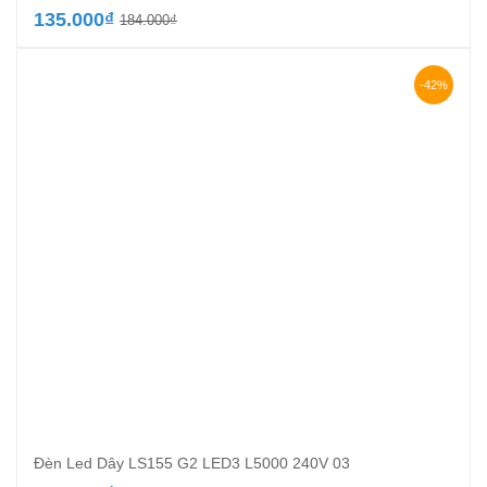
Giá
Giá
135.000
₫
184.000
₫
gốc
hiện
là:
tại
184.000₫.
là:
-42%
135.000₫.
Đèn Led Dây LS155 G2 LED3 L5000 240V 03