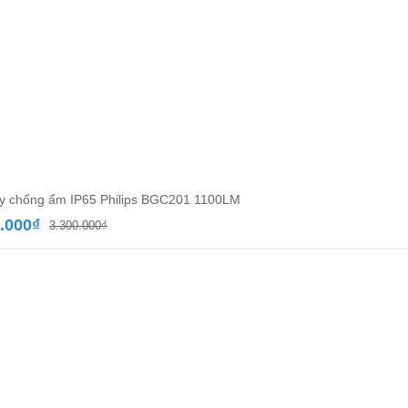
y chống ẩm IP65 Philips BGC201 1100LM
Giá
Giá
.000
₫
3.300.000
₫
gốc
hiện
là:
tại
3.300.000₫.
là:
1.980.000₫.