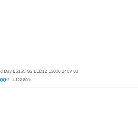
d Dây LS155 G2 LED12 L5000 240V 03
Giá
Giá
300
₫
1.122.800
₫
gốc
hiện
là:
tại
1.122.800₫.
là:
651.300₫.