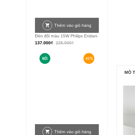
Thêm vào giỏ hàng
Đèn đổi màu 15W Philips Eridani
137.000
₫
228.000
₫
MỚI
-40%
MÔ 
Thêm vào giỏ hàng