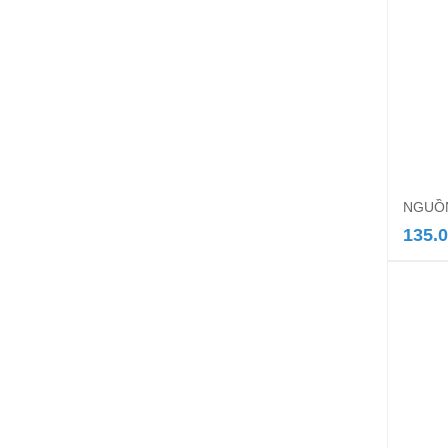
NGUỒN
135.