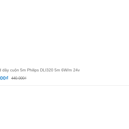
d dây cuộn 5m Philips DLI320 5m 6W/m 24v
Giá
Giá
000
₫
440.000
₫
gốc
hiện
là:
tại
440.000₫.
là:
256.000₫.