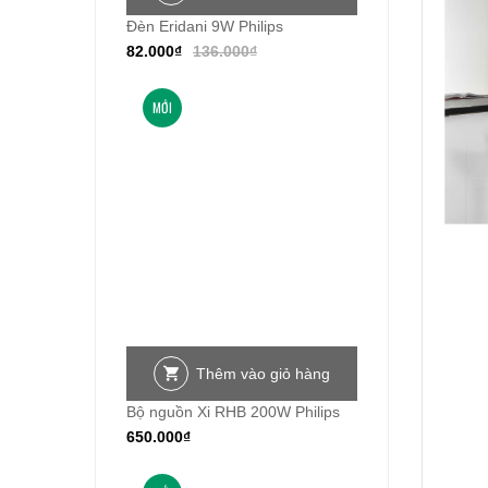
Đèn Eridani 9W Philips
82.000
₫
136.000
₫
MỚI
Thêm vào giỏ hàng
Bộ nguồn Xi RHB 200W Philips
650.000
₫