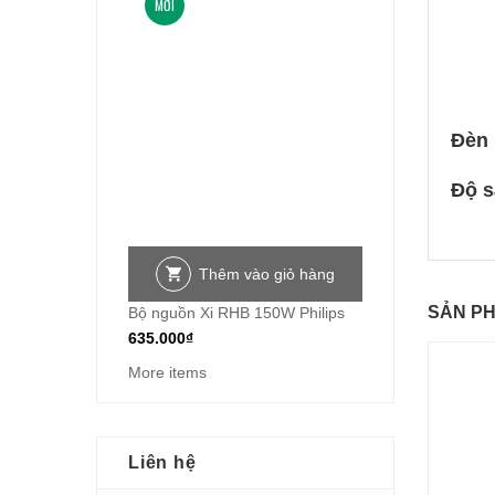
MỚI
Đèn 
Độ s
Thêm vào giỏ hàng
SẢN P
Bộ nguồn Xi RHB 150W Philips
635.000
₫
More items
Liên hệ