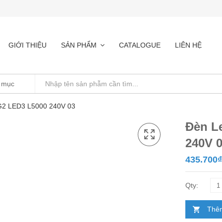
GIỚI THIỆU
SẢN PHẨM
CATALOGUE
LIÊN HỆ
G2 LED3 L5000 240V 03
Đèn L
240V 
435.700
₫
Thêm