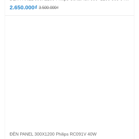
Giá
Giá
2.650.000
₫
3.500.000
₫
gốc
hiện
là:
tại
3.500.000₫.
là:
2.650.000₫.
ĐÈN PANEL 300X1200 Philips RC091V 40W