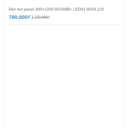
Đèn led panel 300×1200 RC048B+ LED41 W30L120
Giá
Giá
780.000
₫
1.270.000
₫
gốc
hiện
là:
tại
1.270.000₫.
là:
780.000₫.