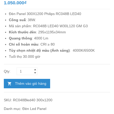
1.050.000
₫
Đèn Panel 300X1200 Philips RC048B LED40
Công suấ
: 38W.
Mã sản phẩm: RC048B LED40 W30L120 GM G3
Kích thước đèn
:
295x1195x34mm
Quang thông
: 4000 Lm
Chỉ số hoàn màu
: CRI ≥ 80
Tùy chọn nhiệt độ màu (Ánh sáng)
: 4000K/6500K
Tuổi thọ 30.000 giờ
Thêm vào giỏ hàng
SKU:
RC048Bled40 300x1200
Danh mục:
Đèn Led Panel