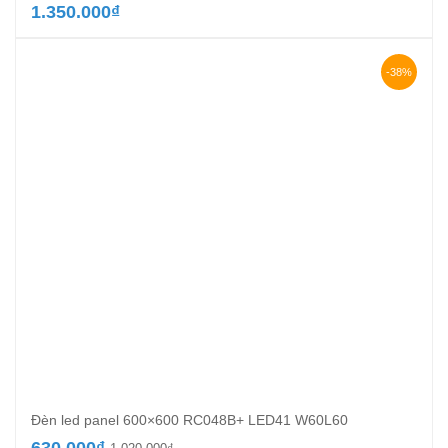
1.350.000
₫
-38%
Đèn led panel 600×600 RC048B+ LED41 W60L60
Giá
Giá