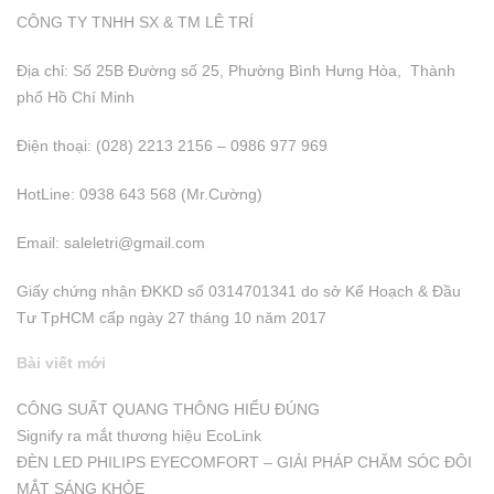
CÔNG TY TNHH SX & TM LÊ TRÍ
Địa chỉ: Số 25B Đường số 25, Phường Bình Hưng Hòa, Thành
phố Hồ Chí Minh
Điện thoại: (028) 2213 2156 – 0986 977 969
HotLine: 0938 643 568 (Mr.Cường)
Email:
saleletri@gmail.com
Giấy chứng nhận ĐKKD số 0314701341 do sở Kể Hoạch & Đầu
Tư TpHCM cấp ngày 27 tháng 10 năm 2017
Bài viết mới
CÔNG SUẤT QUANG THÔNG HIỂU ĐÚNG
Signify ra mắt thương hiệu EcoLink
ĐÈN LED PHILIPS EYECOMFORT – GIẢI PHÁP CHĂM SÓC ĐÔI
MẮT SÁNG KHỎE