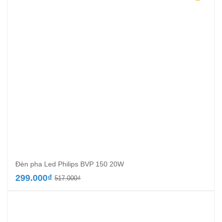
Đèn pha Led Philips BVP 150 20W
Giá
Giá
299.000
₫
517.000
₫
gốc
hiện
là:
tại
517.000₫.
là:
299.000₫.