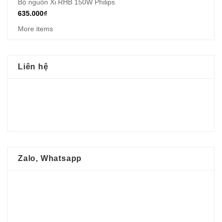
Bộ nguồn Xi RHB 150W Philips
635.000
₫
More items
Liên hệ
Zalo, Whatsapp