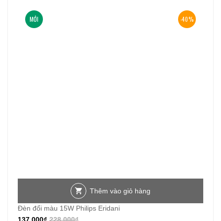
MỚI
-40%
Thêm vào giỏ hàng
Đèn đổi màu 15W Philips Eridani
137.000
₫
228.000
₫