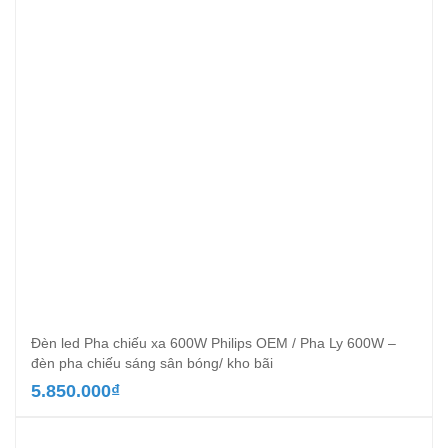
676.000₫.
Đèn led Pha chiếu xa 600W Philips OEM / Pha Ly 600W –
đèn pha chiếu sáng sân bóng/ kho bãi
5.850.000
₫