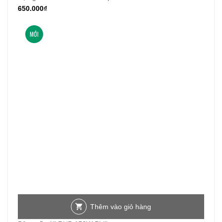
650.000
₫
MỚI
Thêm vào giỏ hàng