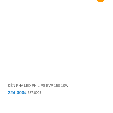
ĐÈN PHA LED PHILIPS BVP 150 10W
Giá
Giá
224.000
₫
387.000
₫
gốc
hiện
là:
tại
387.000₫.
là:
224.000₫.