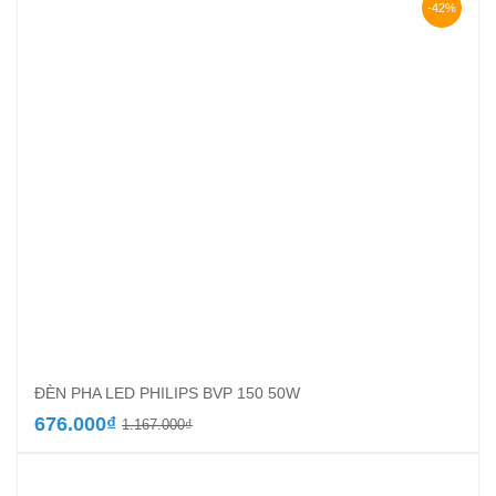
-42%
ĐÈN PHA LED PHILIPS BVP 150 50W
Giá
Giá
676.000
₫
1.167.000
₫
gốc
hiện
là:
tại
1.167.000₫.
là: