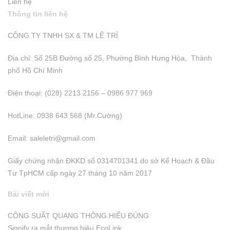
Liên hệ
Thông tin liên hệ
CÔNG TY TNHH SX & TM LÊ TRÍ
Địa chỉ: Số 25B Đường số 25, Phường Bình Hưng Hòa, Thành
phố Hồ Chí Minh
Điện thoại: (028) 2213 2156 – 0986 977 969
HotLine: 0938 643 568 (Mr.Cường)
Email:
saleletri@gmail.com
Giấy chứng nhận ĐKKD số 0314701341 do sở Kể Hoạch & Đầu
Tư TpHCM cấp ngày 27 tháng 10 năm 2017
Bài viết mới
CÔNG SUẤT QUANG THÔNG HIỂU ĐÚNG
Signify ra mắt thương hiệu EcoLink