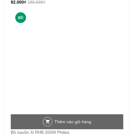
82.000
₫
136.000
₫
MỚI
Thêm vào giỏ hàng
Bộ nguồn Xi RHB 200W Philips