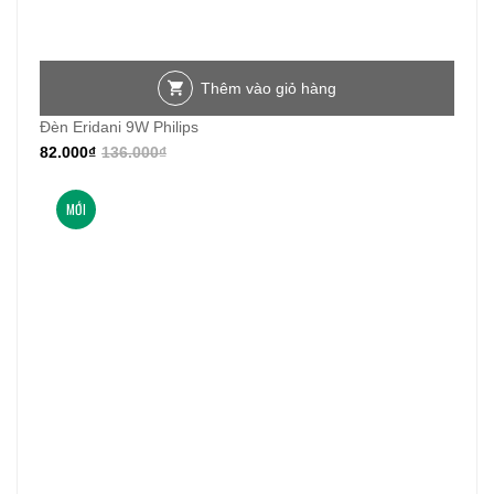
Thêm vào giỏ hàng
Đèn Eridani 9W Philips
82.000
₫
136.000
₫
MỚI