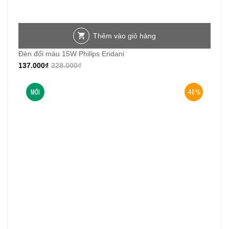
Thêm vào giỏ hàng
Đèn đổi màu 15W Philips Eridani
137.000
₫
228.000
₫
MỚI
-40%