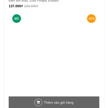
Đèn đổi màu 15W Philips Eridani
137.000
₫
228.000
₫
MỚI
-40%
Thêm vào giỏ hàng