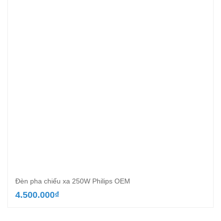
517.000₫.
là:
299.000₫.
Đèn pha chiếu xa 250W Philips OEM
4.500.000
₫