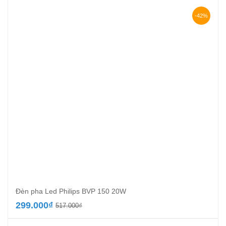
là:
tại
908.000₫.
là:
-42%
526.000₫.
Đèn pha Led Philips BVP 150 20W
Giá
Giá
299.000
₫
517.000
₫
gốc
hiện
là:
tại