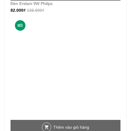
Đèn Eridani 9W Philips
82.000
₫
136.000
₫
MỚI
Thêm vào giỏ hàng