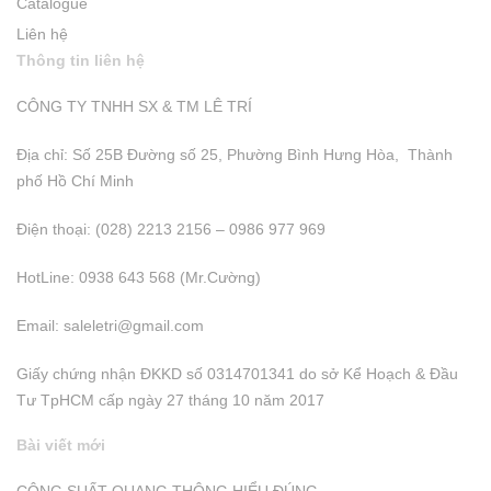
Catalogue
Liên hệ
Thông tin liên hệ
CÔNG TY TNHH SX & TM LÊ TRÍ
Địa chỉ: Số 25B Đường số 25, Phường Bình Hưng Hòa, Thành
phố Hồ Chí Minh
Điện thoại: (028) 2213 2156 – 0986 977 969
HotLine: 0938 643 568 (Mr.Cường)
Email:
saleletri@gmail.com
Giấy chứng nhận ĐKKD số 0314701341 do sở Kể Hoạch & Đầu
Tư TpHCM cấp ngày 27 tháng 10 năm 2017
Bài viết mới
CÔNG SUẤT QUANG THÔNG HIỂU ĐÚNG