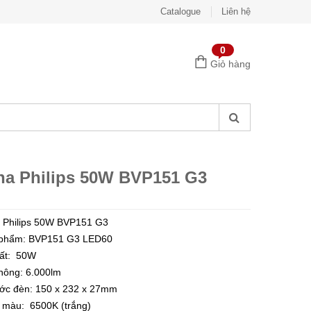
Catalogue
Liên hệ
0
Giỏ hàng
ha Philips 50W BVP151 G3
 Philips 50W BVP151 G3
phẩm: BVP151 G3 LED60
ất: 50W
hông: 6.000lm
ớc đèn: 150 x 232 x 27
mm
ộ màu: 6500K (trắng)