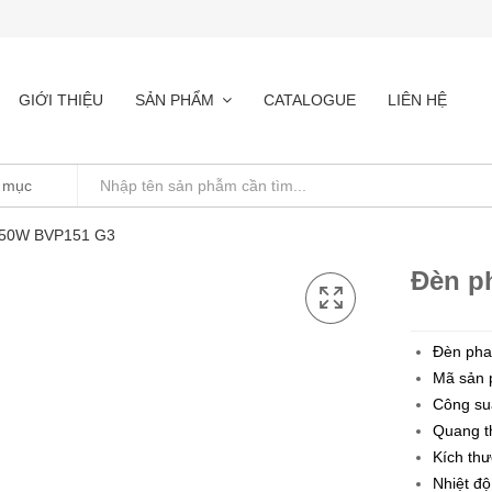
GIỚI THIỆU
SẢN PHẨM
CATALOGUE
LIÊN HỆ
s 50W BVP151 G3
Đèn p
Đèn pha
Mã sản 
Công su
Quang t
Kích thư
Nhiệt đ