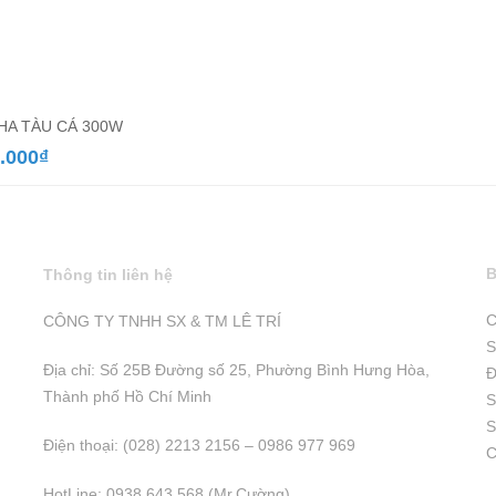
PHA TÀU CÁ 300W
.000
₫
B
Thông tin liên hệ
C
CÔNG TY TNHH SX & TM LÊ TRÍ
S
Địa chỉ: Số 25B Đường số 25, Phường Bình Hưng Hòa,
Đ
Thành phố Hồ Chí Minh
S
S
Điện thoại: (028) 2213 2156 – 0986 977 969
C
HotLine: 0938 643 568 (Mr.Cường)