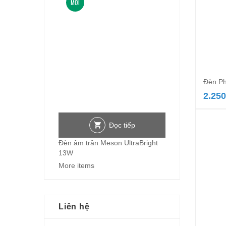
MỚI
Đèn Ph
2.250
Đọc tiếp
Đèn âm trần Meson UltraBright
13W
More items
Liên hệ