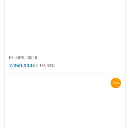
PHILIPS 40946
Giá
Giá
7.350.000
₫
9.188.000
₫
gốc
hiện
là:
tại
9.188.000₫.
là:
-20%
7.350.000₫.