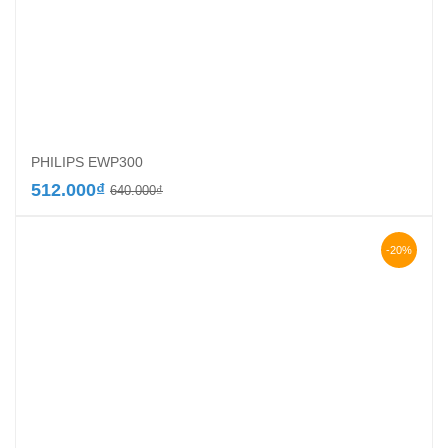
PHILIPS EWP300
Giá
Giá
512.000
₫
640.000
₫
gốc
hiện
là:
tại
640.000₫.
là:
-20%
512.000₫.