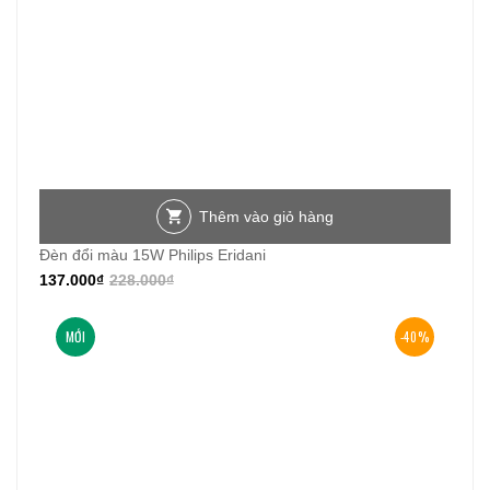
Thêm vào giỏ hàng
Đèn đổi màu 15W Philips Eridani
137.000
₫
228.000
₫
MỚI
-40%