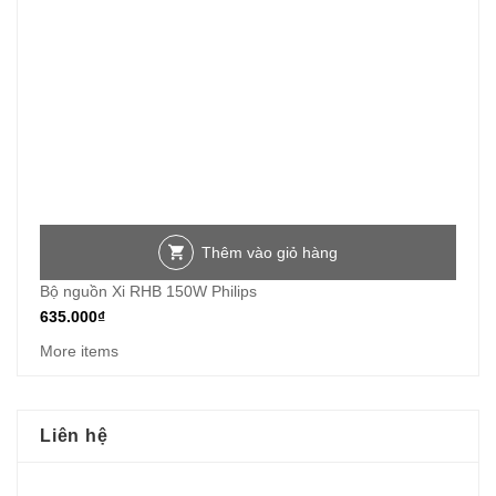
Thêm vào giỏ hàng
Bộ nguồn Xi RHB 150W Philips
635.000
₫
More items
Liên hệ