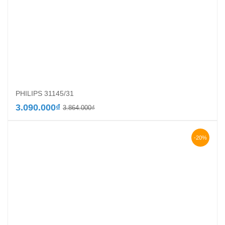
PHILIPS 31145/31
Giá
Giá
3.090.000
₫
3.864.000
₫
gốc
hiện
là:
tại
3.864.000₫.
là:
-20%
3.090.000₫.