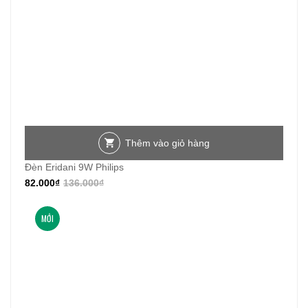
Thêm vào giỏ hàng
Đèn Eridani 9W Philips
82.000
₫
136.000
₫
MỚI