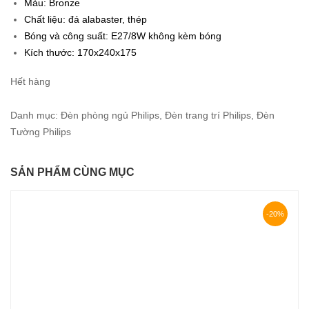
Màu: Bronze
486.000₫.
Chất liệu: đá alabaster, thép
Bóng và công suất: E27/8W không kèm bóng
Kích thước: 170x240x175
Hết hàng
Danh mục:
Đèn phòng ngủ Philips
,
Đèn trang trí Philips
,
Đèn
Tường Philips
SẢN PHẨM CÙNG MỤC
-20%