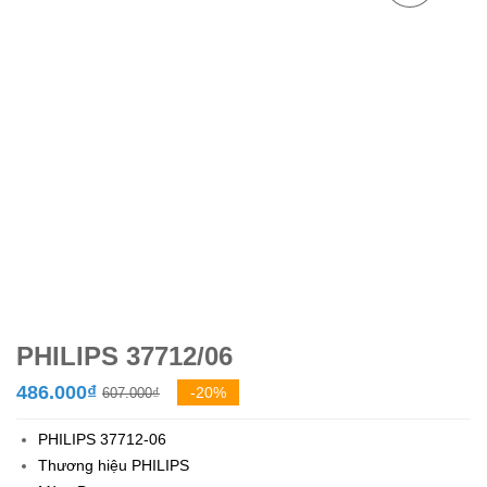
PHILIPS 37712/06
Giá
Giá
486.000
₫
-20%
607.000
₫
gốc
hiện
PHILIPS 37712-06
là:
tại
Thương hiệu
PHILIPS
607.000₫.
là: