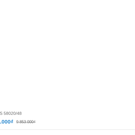
S 58020/48
Giá
Giá
.000
₫
9.853.000
₫
gốc
hiện
là:
tại