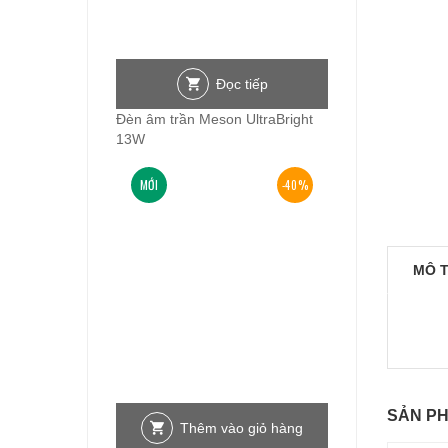
Đọc tiếp
Đèn âm trần Meson UltraBright
13W
MỚI
-40%
MÔ 
SẢN P
Thêm vào giỏ hàng