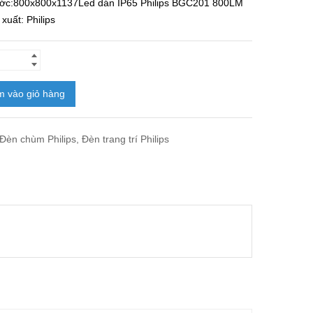
ước:800x800x1137
Led dán IP65 Philips BGC201 800LM
xuất: Philips
 vào giỏ hàng
Đèn chùm Philips
,
Đèn trang trí Philips