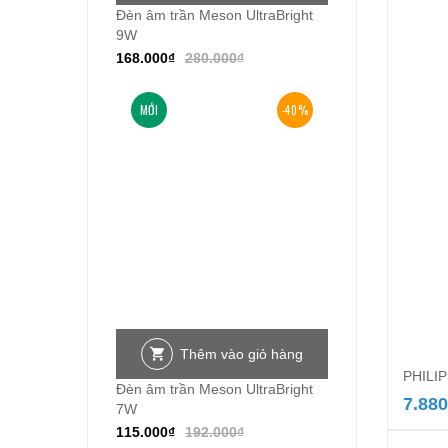
Đèn âm trần Meson UltraBright
9W
168.000
₫
280.000
₫
MỚI
-40%
Thêm vào giỏ hàng
PHILIP
Đèn âm trần Meson UltraBright
7.880
7W
115.000
₫
192.000
₫