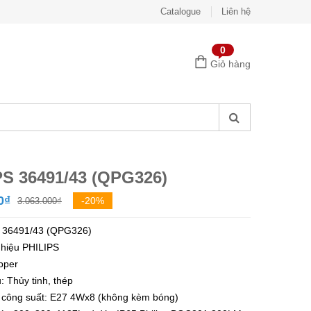
Catalogue
Liên hệ
0
Giỏ hàng
PS 36491/43 (QPG326)
Giá
Giá
0
₫
-20%
3.063.000
₫
gốc
hiện
 36491/43 (QPG326)
là:
tại
 hiệu
PHILIPS
3.063.000₫.
là:
pper
2.460.000₫.
u: Thủy tinh, thép
 công suất: E27 4Wx8 (không kèm bóng)