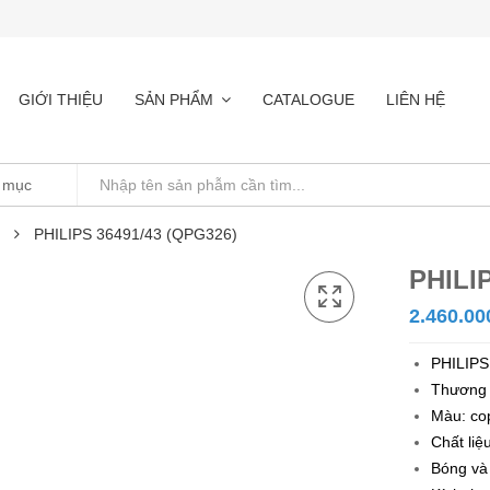
GIỚI THIỆU
SẢN PHẨM
CATALOGUE
LIÊN HỆ
PHILIPS 36491/43 (QPG326)
PHILI
2.460.00
PHILIPS
Thương
Màu: co
Chất liệ
Bóng và