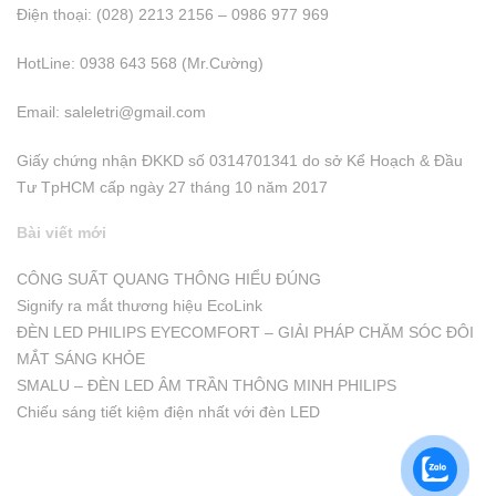
Điện thoại: (028) 2213 2156 – 0986 977 969
HotLine: 0938 643 568 (Mr.Cường)
Email:
saleletri@gmail.com
Giấy chứng nhận ĐKKD số 0314701341 do sở Kể Hoạch & Đầu
Tư TpHCM cấp ngày 27 tháng 10 năm 2017
Bài viết mới
CÔNG SUẤT QUANG THÔNG HIỂU ĐÚNG
Signify ra mắt thương hiệu EcoLink
ĐÈN LED PHILIPS EYECOMFORT – GIẢI PHÁP CHĂM SÓC ĐÔI
MẮT SÁNG KHỎE
SMALU – ĐÈN LED ÂM TRẦN THÔNG MINH PHILIPS
Chiếu sáng tiết kiệm điện nhất với đèn LED