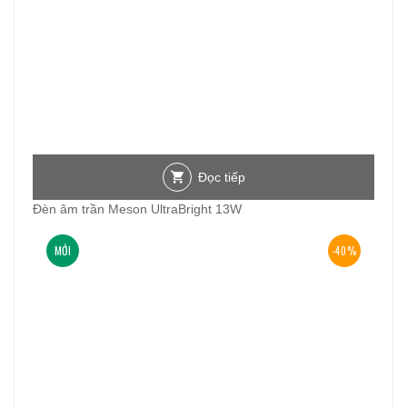
Đọc tiếp
Đèn âm trần Meson UltraBright 13W
MỚI
-40%