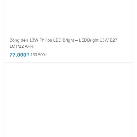
Bóng đèn 13W Philips LED Bright – LEDBright 13W E27
1CT/12 APR
Giá
Giá
77.000
₫
133.500
₫
gốc
hiện
là:
tại
133.500₫.
là:
77.000₫.