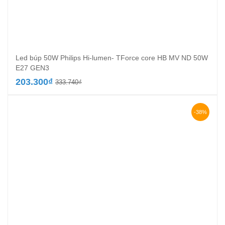
Led búp 50W Philips Hi-lumen- TForce core HB MV ND 50W
E27 GEN3
Giá
Giá
203.300
₫
333.740
₫
gốc
hiện
là:
tại
333.740₫.
là:
-38%
203.300₫.