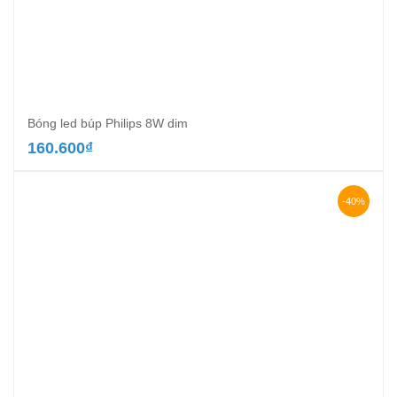
Bóng led búp Philips 8W dim
160.600
₫
-40%