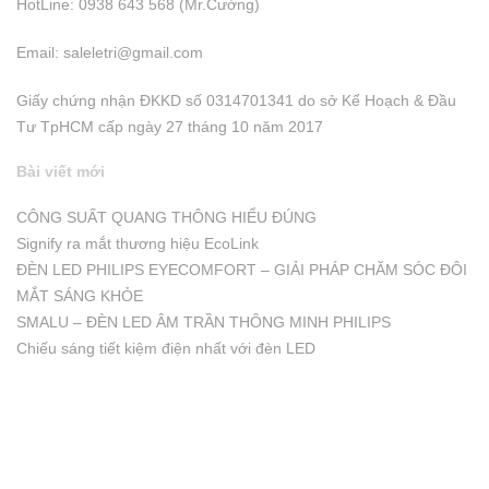
HotLine: 0938 643 568 (Mr.Cường)
Email:
saleletri@gmail.com
Giấy chứng nhận ĐKKD số 0314701341 do sở Kể Hoạch & Đầu
Tư TpHCM cấp ngày 27 tháng 10 năm 2017
Bài viết mới
CÔNG SUẤT QUANG THÔNG HIỂU ĐÚNG
Signify ra mắt thương hiệu EcoLink
ĐÈN LED PHILIPS EYECOMFORT – GIẢI PHÁP CHĂM SÓC ĐÔI
MẮT SÁNG KHỎE
SMALU – ĐÈN LED ÂM TRẦN THÔNG MINH PHILIPS
Chiếu sáng tiết kiệm điện nhất với đèn LED