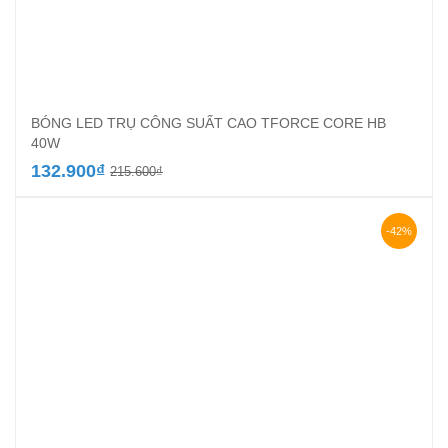
BÓNG LED TRỤ CÔNG SUẤT CAO TFORCE CORE HB
40W
Giá
Giá
132.900
₫
215.600
₫
gốc
hiện
là:
tại
215.600₫.
là:
-42%
132.900₫.