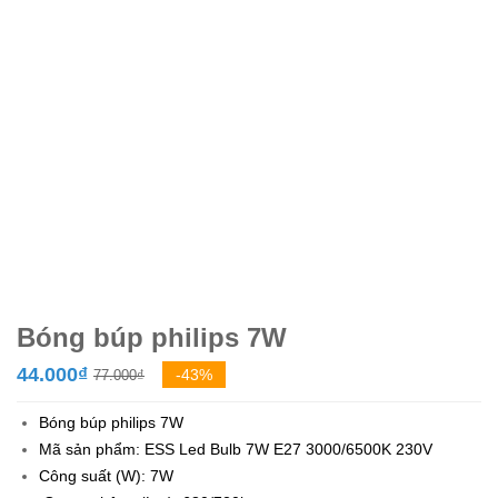
Bóng búp philips 7W
Giá
Giá
44.000
₫
-43%
77.000
₫
gốc
hiện
Bóng búp philips 7W
là:
tại
Mã sản phẩm: ESS Led Bulb 7W E27 3000/6500K 230V
77.000₫.
là:
Công suất (W): 7W
44.000₫.