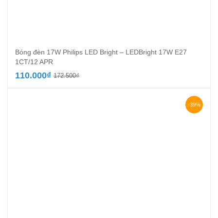
Bóng đèn 17W Philips LED Bright – LEDBright 17W E27
1CT/12 APR
Giá
Giá
110.000
₫
172.500
₫
gốc
hiện
là:
tại
172.500₫.
là:
-39%
110.000₫.