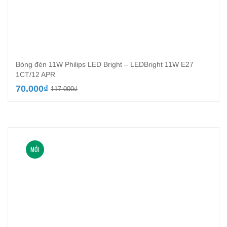
Bóng đèn 11W Philips LED Bright – LEDBright 11W E27
1CT/12 APR
Giá
Giá
70.000
₫
117.000
₫
gốc
hiện
là:
tại
117.000₫.
là:
70.000₫.
MỚI