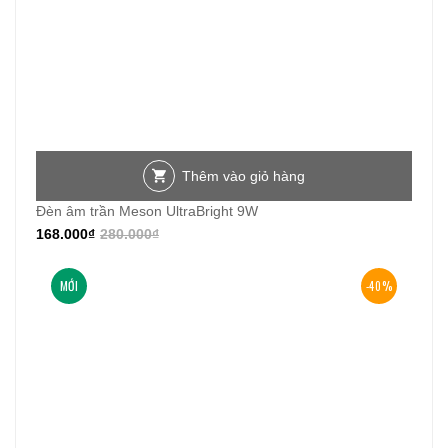
Thêm vào giỏ hàng
Đèn âm trần Meson UltraBright 9W
168.000
₫
280.000
₫
MỚI
-40%