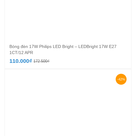
Bóng đèn 17W Philips LED Bright – LEDBright 17W E27
1CT/12 APR
Giá
Giá
110.000
₫
172.500
₫
gốc
hiện
là:
tại
172.500₫.
là:
-42%
110.000₫.