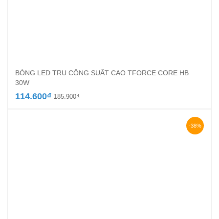
BÓNG LED TRỤ CÔNG SUẤT CAO TFORCE CORE HB
30W
Giá
Giá
114.600
₫
185.900
₫
gốc
hiện
là:
tại
185.900₫.
là:
-38%
114.600₫.