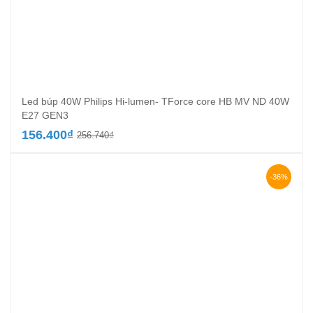
Led búp 40W Philips Hi-lumen- TForce core HB MV ND 40W
E27 GEN3
Giá
Giá
156.400
₫
256.740
₫
gốc
hiện
là:
tại
256.740₫.
là:
-36%
156.400₫.