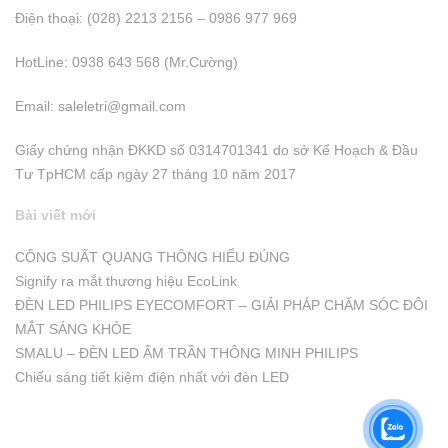
Điện thoại: (028) 2213 2156 – 0986 977 969
HotLine: 0938 643 568 (Mr.Cường)
Email:
saleletri@gmail.com
Giấy chứng nhận ĐKKD số 0314701341 do sở Kể Hoạch & Đầu
Tư TpHCM cấp ngày 27 tháng 10 năm 2017
Bài viết mới
CÔNG SUẤT QUANG THÔNG HIỂU ĐÚNG
Signify ra mắt thương hiệu EcoLink
ĐÈN LED PHILIPS EYECOMFORT – GIẢI PHÁP CHĂM SÓC ĐÔI
MẮT SÁNG KHỎE
SMALU – ĐÈN LED ÂM TRẦN THÔNG MINH PHILIPS
Chiếu sáng tiết kiệm điện nhất với đèn LED