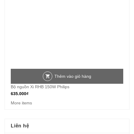
Thêm vào giỏ hàng
Bộ nguồn Xi RHB 150W Philips
635.000
₫
More items
Liên hệ