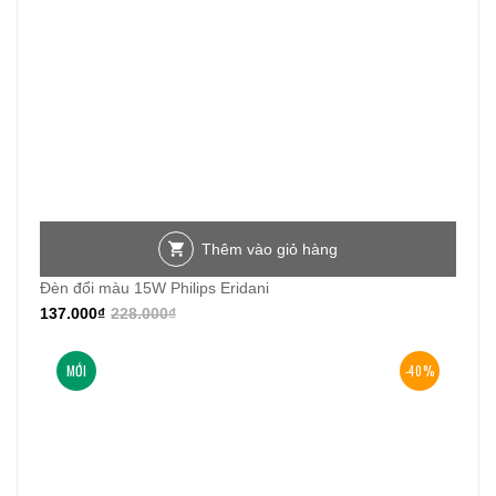
Thêm vào giỏ hàng
Đèn đổi màu 15W Philips Eridani
137.000
₫
228.000
₫
MỚI
-40%