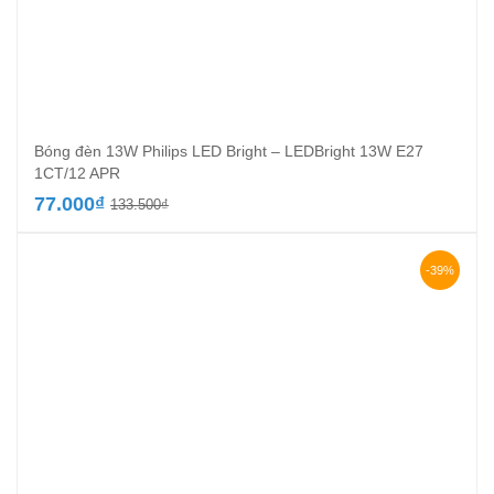
Bóng đèn 13W Philips LED Bright – LEDBright 13W E27
1CT/12 APR
Giá
Giá
77.000
₫
133.500
₫
gốc
hiện
là:
tại
133.500₫.
là:
-39%
77.000₫.