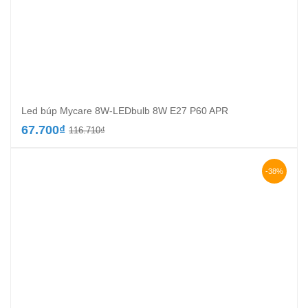
Led búp Mycare 8W-LEDbulb 8W E27 P60 APR
Giá
Giá
67.700
₫
116.710
₫
gốc
hiện
là:
tại
116.710₫.
là:
-38%
67.700₫.