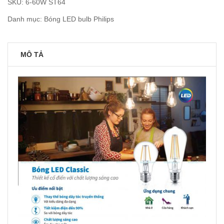
SKU:
6-60W ST64
Danh mục:
Bóng LED bulb Philips
MÔ TẢ