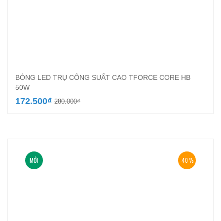
BÓNG LED TRỤ CÔNG SUẤT CAO TFORCE CORE HB
50W
Giá
Giá
172.500
₫
280.000
₫
gốc
hiện
là:
tại
280.000₫.
là:
172.500₫.
MỚI
-40%