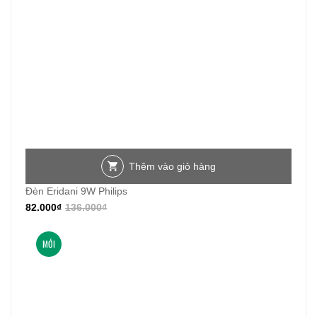
Thêm vào giỏ hàng
Đèn Eridani 9W Philips
82.000
₫
136.000
₫
MỚI