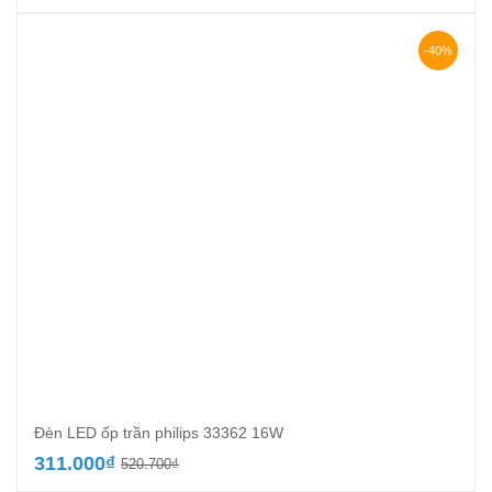
-40%
Đèn LED ốp trần philips 33362 16W
Giá
Giá
311.000
₫
520.700
₫
gốc
hiện