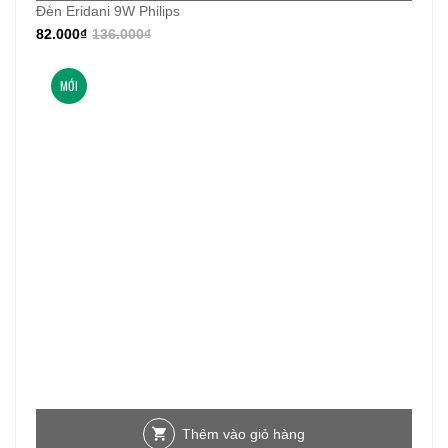
Đèn Eridani 9W Philips
82.000
₫
136.000
₫
MỚI
Thêm vào giỏ hàng