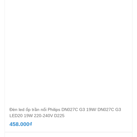
Đèn led ốp trần nổi Philips DN027C G3 19W/ DN027C G3
LED20 19W 220-240V D225
458.000
₫