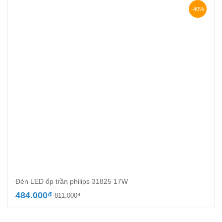
-40%
Đèn LED ốp trần philips 31825 17W
Giá
Giá
484.000
₫
811.000
₫
gốc
hiện
là:
tại