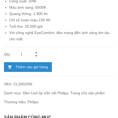
Công suất: 20W
548.000₫.
Màu ánh sáng: 6500K
Quang thông: 1.900 lm
Chỉ số hoàn màu CRI 80
Tuổi thọ: 20.000 giờ
Với
công nghệ EyeComfort
, đèn mang đến ánh sáng êm dịu
cho mắt.
Thêm vào giỏ hàng
SKU:
CL20020W
Danh mục:
Đèn Led ốp trần nổi Philips
,
Trang chủ sản phẩm
Thương hiệu:
Philips
SẢN PHẨM CÙNG MỤC