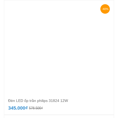
là:
tại
520.700₫.
là:
-40%
311.000₫.
Đèn LED ốp trần philips 31824 12W
Giá
Giá
345.000
₫
578.500
₫
gốc
hiện