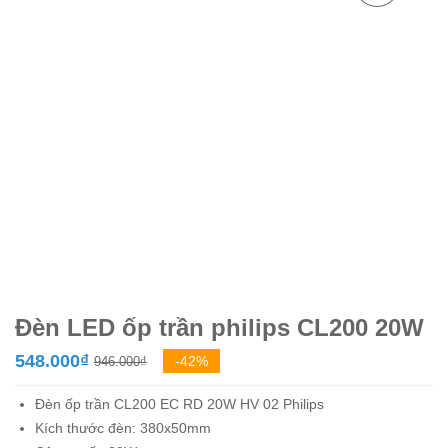
Đèn LED ốp trần philips CL200 20W
Giá
Giá
548.000
₫
-42%
946.000
₫
gốc
hiện
Đèn ốp trần CL200 EC RD 20W HV 02
Philips
là:
tại
Kích thước đèn: 380x50mm
946.000₫.
là: