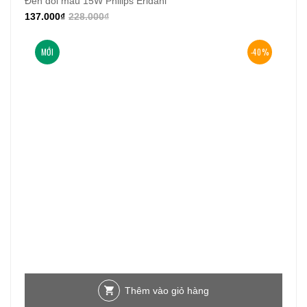
Đèn đổi màu 15W Philips Eridani
137.000
₫
228.000
₫
MỚI
-40%
Thêm vào giỏ hàng