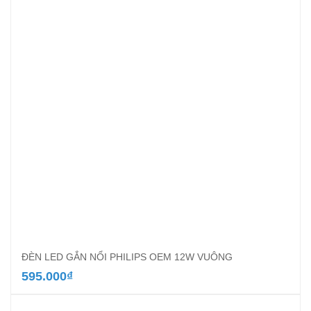
là:
tại
578.500₫.
là:
345.000₫.
ĐÈN LED GẮN NỔI PHILIPS OEM 12W VUÔNG
595.000
₫