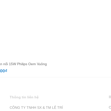
n nổi 15W Philips Oem Vuông
000
₫
B
Thông tin liên hệ
C
CÔNG TY TNHH SX & TM LÊ TRÍ