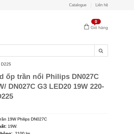
Catalogue
Liên hệ
0
Giỏ hàng
V D225
d ốp trần nổi Philips DN027C
W/ DN027C G3 LED20 19W 220-
D225
trần 19W Philips DN027C
ất:
19W.
thông:
2100 lm