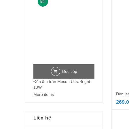
MỚI
Đọc tiếp
Đèn âm trần Meson UltraBright
13W
Đèn le
More items
269.
Liên hệ