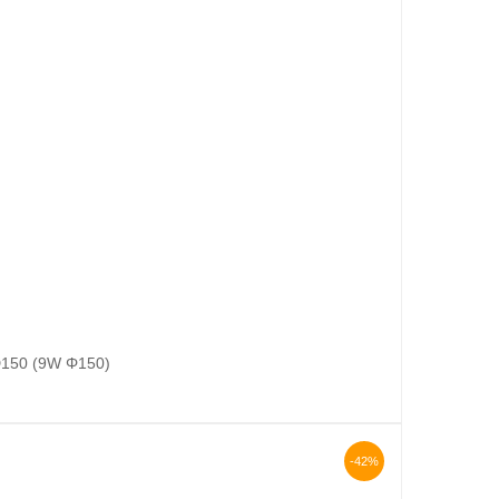
D150 (9W Φ150)
-42%