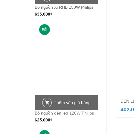
Bộ nguồn Xi RHB 150W Philips
635.000
₫
MỚI
ĐÈN L
Thêm vào giỏ hàng
402.
Bộ nguồn đèn led 120W Philips
625.000
₫