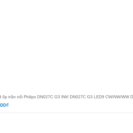
d ốp trần nổi Philips DN027C G3 9W/ DN027C G3 LED9 CW/NW/WW 
000
₫