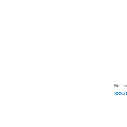
Đèn le
383.