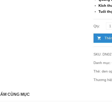
Kích th
Tuổi th
Thêm
SKU:
DN02
Danh mục:
Thẻ:
den op
Thương hi
HẨM CÙNG MỤC