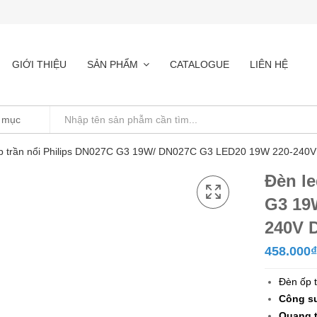
GIỚI THIỆU
SẢN PHẨM
CATALOGUE
LIÊN HỆ
ốp trần nổi Philips DN027C G3 19W/ DN027C G3 LED20 19W 220-240
Đèn le
G3 19
240V 
458.000
₫
Đèn ốp 
Công su
Quang 