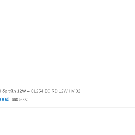
d ốp trần 12W – CL254 EC RD 12W HV 02
Giá
Giá
000
₫
660.500
₫
gốc
hiện
là:
tại
660.500₫.
là:
383.000₫.