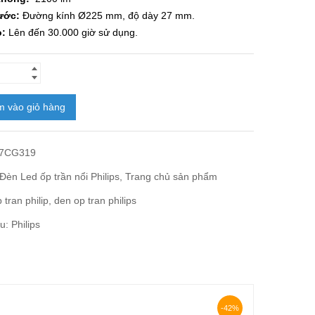
ước:
Đường kính Ø225 mm, độ dày 27 mm.
ọ:
Lên đến 30.000 giờ sử dụng.
 vào giỏ hàng
7CG319
Đèn Led ốp trần nổi Philips
,
Trang chủ sản phẩm
 tran philip
,
den op tran philips
ệu:
Philips
-42%