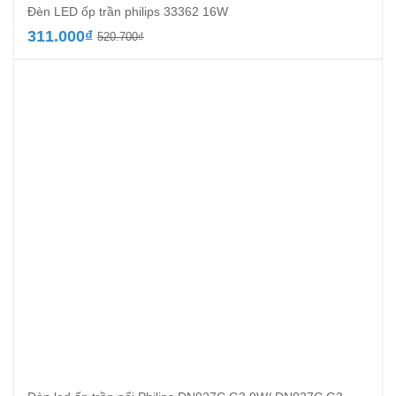
Đèn LED ốp trần philips 33362 16W
Giá
Giá
311.000
₫
520.700
₫
gốc
hiện
là:
tại
520.700₫.
là:
311.000₫.