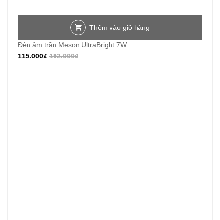
Thêm vào giỏ hàng
Đèn âm trần Meson UltraBright 7W
115.000
₫
192.000
₫