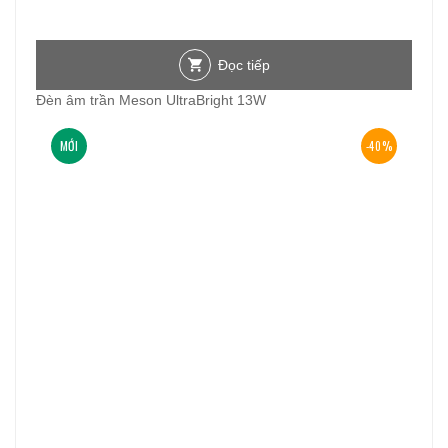
Đọc tiếp
Đèn âm trần Meson UltraBright 13W
MỚI
-40%