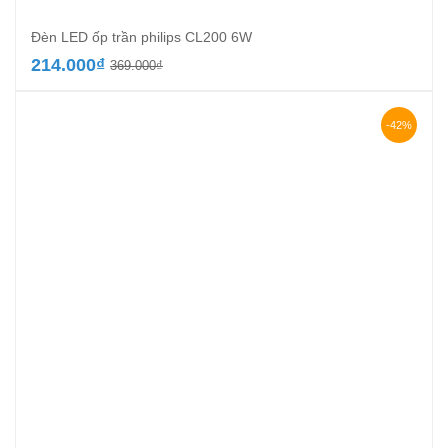
Đèn LED ốp trần philips CL200 6W
Giá
Giá
214.000
₫
369.000
₫
gốc
hiện
là:
tại
369.000₫.
là:
-42%
214.000₫.