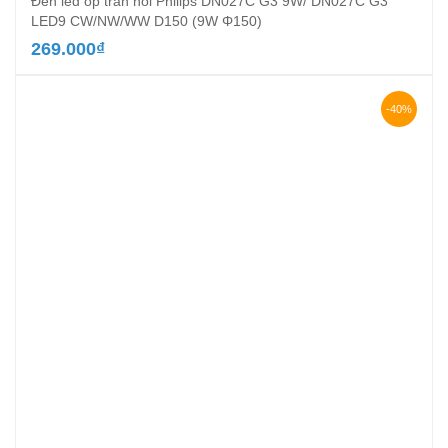
Đèn led ốp trần nổi Philips DN027C G3 9W/ DN027C G3
LED9 CW/NW/WW D150 (9W Φ150)
269.000
₫
-40%