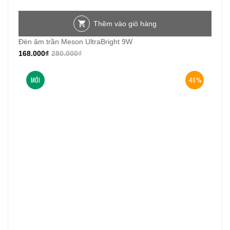
Thêm vào giỏ hàng
Đèn âm trần Meson UltraBright 9W
168.000
₫
280.000
₫
MỚI
-40%