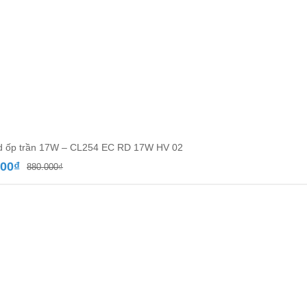
d ốp trần 17W – CL254 EC RD 17W HV 02
Giá
Giá
000
₫
880.000
₫
gốc
hiện
là:
tại
880.000₫.
là:
510.000₫.