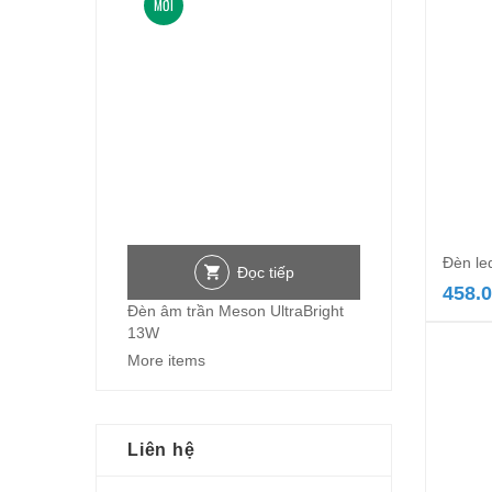
MỚI
Đèn le
Đọc tiếp
458.
Đèn âm trần Meson UltraBright
13W
More items
Liên hệ