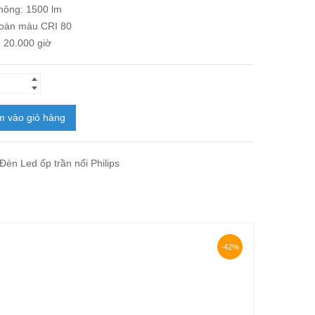
hông: 1500 lm
hoàn màu CRI 80
: 20.000 giờ
 vào giỏ hàng
Đèn Led ốp trần nổi Philips
-42%