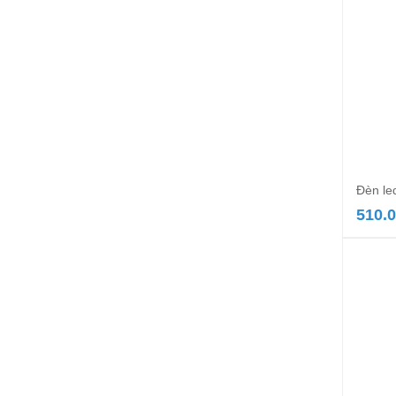
Đèn le
510.