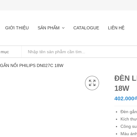
GIỚI THIỆU
SẢN PHẨM
CATALOGUE
LIÊN HỆ
GẮN NỔI PHILIPS DN027C 18W
ĐÈN L
18W
402.000
₫
Đèn gắn
Kích th
Công su
Màu ánh