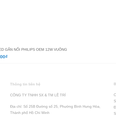
ED GẮN NỔI PHILIPS OEM 12W VUÔNG
000
₫
B
Thông tin liên hệ
C
CÔNG TY TNHH SX & TM LÊ TRÍ
S
Địa chỉ: Số 25B Đường số 25, Phường Bình Hưng Hòa,
Đ
Thành phố Hồ Chí Minh
S