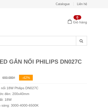
Catalogue
Liên hệ
0
Giỏ hàng
ED GẮN NỔI PHILIPS DN027C
Giá
Giá
-42%
693.000
₫
gốc
hiện
 nổi 18W Philips DN027C
là:
tại
ước đèn: 200x40mm
693.000₫.
là:
ất: 18W
402.000₫.
 sáng: 3000-4000-6500K