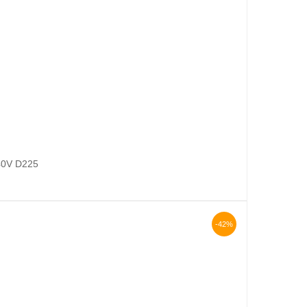
40V D225
-42%