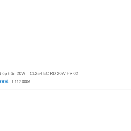
d ốp trần 20W – CL254 EC RD 20W HV 02
Giá
Giá
000
₫
1.112.000
₫
gốc
hiện
là:
tại
1.112.000₫.
là:
645.000₫.