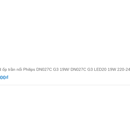
d ốp trần nổi Philips DN027C G3 19W/ DN027C G3 LED20 19W 220-2
000
₫