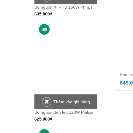
Bộ nguồn Xi RHB 150W Philips
635.000
₫
MỚI
Đèn le
645.
Thêm vào giỏ hàng
Bộ nguồn đèn led 120W Philips
625.000
₫