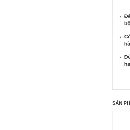
Đè
bộ
Có
h
Đè
ha
SẢN P