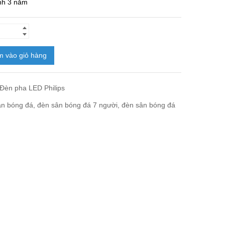
nh 3 năm
 vào giỏ hàng
Đèn pha LED Philips
ân bóng đá
,
đèn sân bóng đá 7 người
,
đèn sân bóng đá