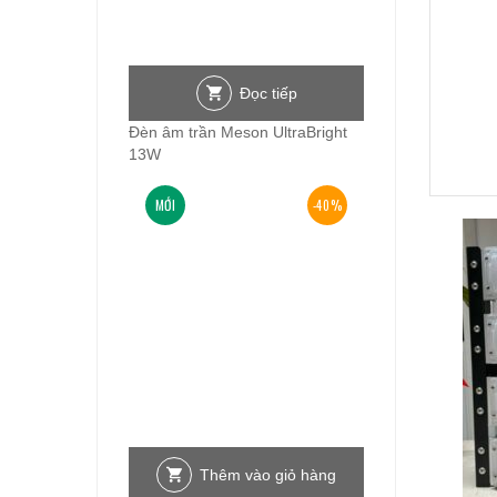
Đọc tiếp
Đèn âm trần Meson UltraBright
13W
MỚI
-40%
Thêm vào giỏ hàng