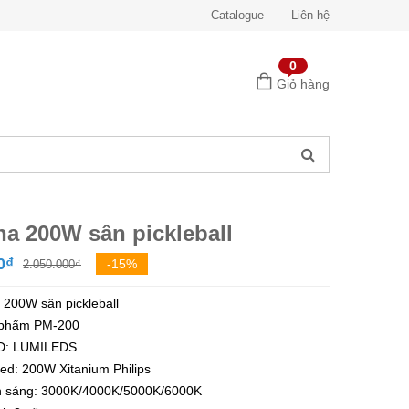
Catalogue
Liên hệ
0
Giỏ hàng
a 200W sân pickleball
Giá
Giá
0
₫
-15%
2.050.000
₫
gốc
hiện
 200W sân pickleball
là:
tại
 phẩm PM-200
2.050.000₫.
là:
D: LUMILEDS
1.750.000₫.
ed: 200W Xitanium Philips
 sáng: 3000K/4000K/5000K/6000K