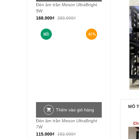
Đèn âm trần Meson UltraBright
9W
168.000
₫
280.000
₫
MỚI
-40%
MÔ 
Thêm vào giỏ hàng
Đèn âm trần Meson UltraBright
7W
115.000
₫
192.000
₫