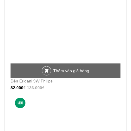
Thêm vào giỏ hàng
Đèn Eridani 9W Philips
82.000
₫
136.000
₫
MỚI