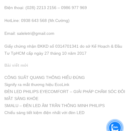
Điện thoại: (028) 2213 2156 – 0986 977 969
HotLine: 0938 643 568 (Mr.Cường)
Email:
saleletri@gmail.com
Giấy chứng nhận ĐKKD số 0314701341 do sở Kể Hoạch & Đầu
Tư TpHCM cấp ngày 27 tháng 10 năm 2017
Bài viết mới
CÔNG SUẤT QUANG THÔNG HIỂU ĐÚNG
Signify ra mắt thương hiệu EcoLink
ĐÈN LED PHILIPS EYECOMFORT – GIẢI PHÁP CHĂM SÓC ĐÔI
MẮT SÁNG KHỎE
SMALU – ĐÈN LED ÂM TRẦN THÔNG MINH PHILIPS
Chiếu sáng tiết kiệm điện nhất với đèn LED