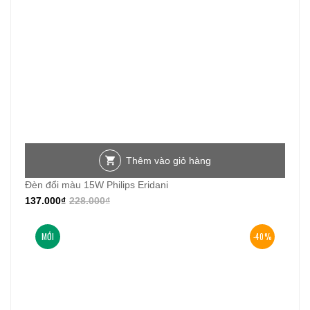
Thêm vào giỏ hàng
Đèn đổi màu 15W Philips Eridani
137.000
₫
228.000
₫
MỚI
-40%