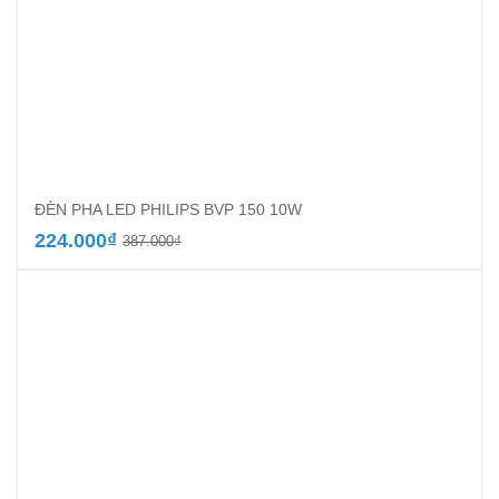
ĐÈN PHA LED PHILIPS BVP 150 10W
Giá
Giá
224.000
₫
387.000
₫
gốc
hiện
là:
tại
387.000₫.
là:
224.000₫.