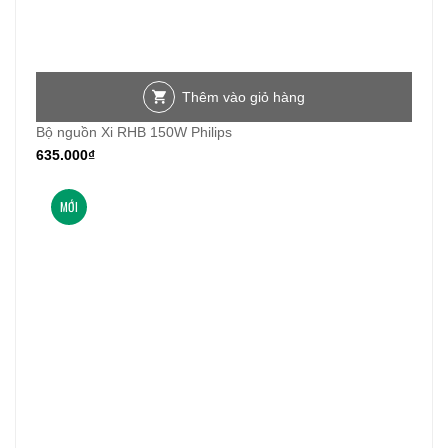
Thêm vào giỏ hàng
Bộ nguồn Xi RHB 150W Philips
635.000
₫
MỚI