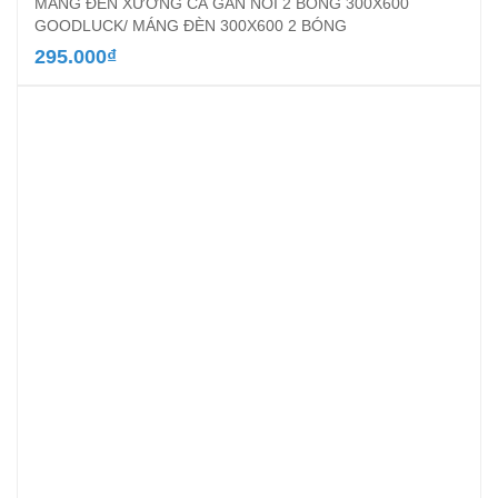
MÁNG ĐÈN XƯƠNG CÁ GẮN NỔI 2 BÓNG 300X600
GOODLUCK/ MÁNG ĐÈN 300X600 2 BÓNG
295.000
₫