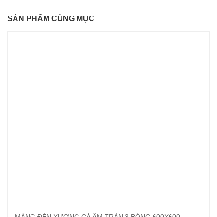
SẢN PHẨM CÙNG MỤC
MÁNG ĐÈN XƯƠNG CÁ ÂM TRÀN 3 BÓNG 600X600