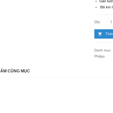
Gắn tườ
Độ kín 
Thêm
Danh mục:
Philips
HẨM CÙNG MỤC