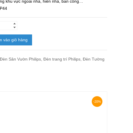
ng khu vực ngoài nhà, hiên nhà, ban công…
IP44
 vào giỏ hàng
Đèn Sân Vườn Philips
,
Đèn trang trí Philips
,
Đèn Tường
-20%