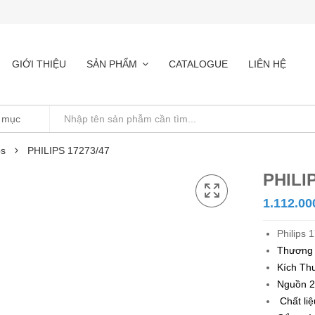
GIỚI THIỆU
SẢN PHẨM
CATALOGUE
LIÊN HỆ
ps
PHILIPS 17273/47
PHILI
1.112.00
Philips 
Thương
Kích Th
Nguồn 2
Chất liệ