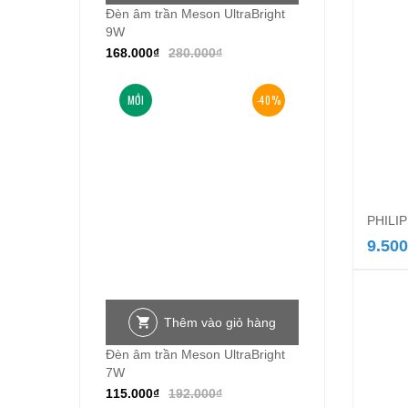
Đèn âm trần Meson UltraBright
9W
168.000
₫
280.000
₫
MỚI
-40%
PHILIP
9.500
Thêm vào giỏ hàng
Đèn âm trần Meson UltraBright
7W
115.000
₫
192.000
₫