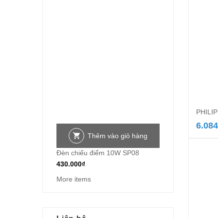
PHILIP
6.084
Thêm vào giỏ hàng
Đèn chiếu điểm 10W SP08
430.000
₫
More items