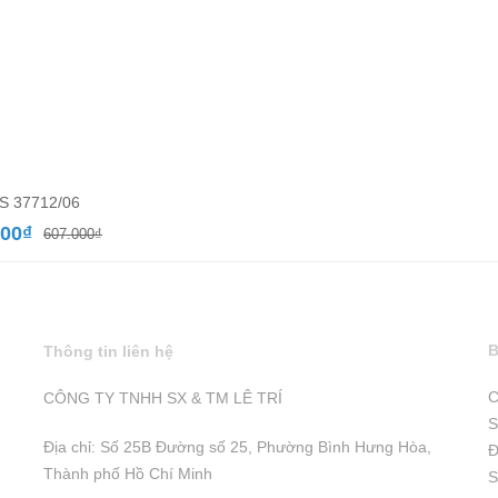
S 37712/06
Giá
Giá
000
₫
607.000
₫
gốc
hiện
là:
tại
607.000₫.
là:
486.000₫.
B
Thông tin liên hệ
C
CÔNG TY TNHH SX & TM LÊ TRÍ
S
Địa chỉ: Số 25B Đường số 25, Phường Bình Hưng Hòa,
Đ
Thành phố Hồ Chí Minh
S