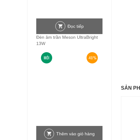
Đọc tiếp
Đèn âm trần Meson UltraBright
13W
MỚI
-40%
SẢN P
Thêm vào giỏ hàng