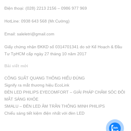
Điện thoại: (028) 2213 2156 – 0986 977 969
HotLine: 0938 643 568 (Mr.Cường)
Email:
saleletri@gmail.com
Giấy chứng nhận ĐKKD số 0314701341 do sở Kể Hoạch & Đầu
Tư TpHCM cấp ngày 27 tháng 10 năm 2017
Bài viết mới
CÔNG SUẤT QUANG THÔNG HIỂU ĐÚNG
Signify ra mắt thương hiệu EcoLink
ĐÈN LED PHILIPS EYECOMFORT – GIẢI PHÁP CHĂM SÓC ĐÔI
MẮT SÁNG KHỎE
SMALU – ĐÈN LED ÂM TRẦN THÔNG MINH PHILIPS
Chiếu sáng tiết kiệm điện nhất với đèn LED